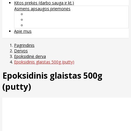
Kitos prekės (darbo sauga ir kt.)
Asmens apsaugos priemonės
Veido apsauga ir kvėpavimo takų apsauga
Kūno apsauga
Rankų apsauga
Apie mus
Pagrindinis
Dervos
Epoksidinė derva
Epoksidinis glaistas 500g (putty)
Epoksidinis glaistas 500g
(putty)