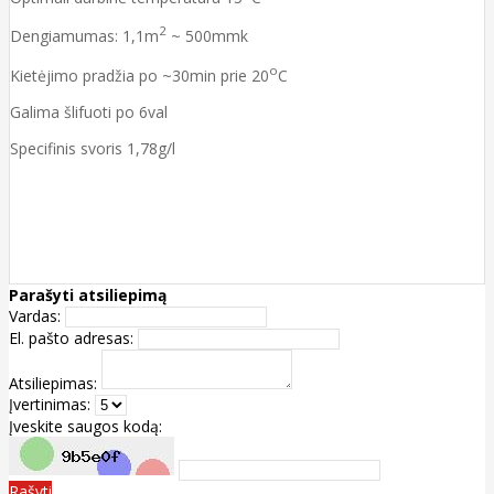
2
Dengiamumas: 1,1m
~ 500mmk
o
Kietėjimo pradžia po ~30min prie 20
C
Galima šlifuoti po 6val
Specifinis svoris 1,78g/l
Parašyti atsiliepimą
Vardas:
El. pašto adresas:
Atsiliepimas:
Įvertinimas:
Įveskite saugos kodą:
Rašyti