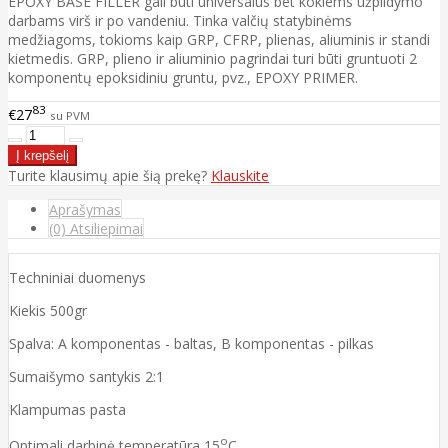
EPOXY BASE FILLER gali būti universalus bet kokiems užpildymo
darbams virš ir po vandeniu. Tinka valčių statybinėms
medžiagoms, tokioms kaip GRP, CFRP, plienas, aliuminis ir standi
kietmedis. GRP, plieno ir aliuminio pagrindai turi būti gruntuoti 2
komponentų epoksidiniu gruntu, pvz., EPOXY PRIMER.
83
€27
su PVM
Turite klausimų apie šią prekę?
Klauskite
Aprašymas
(0) Atsiliepimai
Techniniai duomenys
Kiekis 500gr
Spalva: A komponentas - baltas, B komponentas - pilkas
Sumaišymo santykis 2:1
Klampumas pasta
o
Optimali darbinė temperatūra 15
C