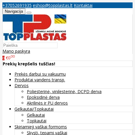
+37052691935
eshop@topplastas.lt
Kontaktai
Navigacija
Mano paskyra
00
€0
0
Prekių krepšelis tuščias!
Prekės darbui su vakuumu
Produktai vandens transp.
Dervos
Poliesterinė, vinilesterinė, DCPD derva
Epoksidinė derva
Akrilinės ir PU dervos
Gelkautai/Topkautai
Gelkautai
Topkautai
Skiriamieji vaškai formoms
Skysti, tepami vaškai