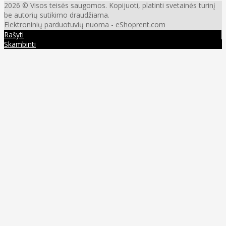
2026 © Visos teisės saugomos. Kopijuoti, platinti svetainės turinį
be autorių sutikimo draudžiama.
Elektroninių parduotuvių nuoma
-
eShoprent.com
Rašyti
Skambinti