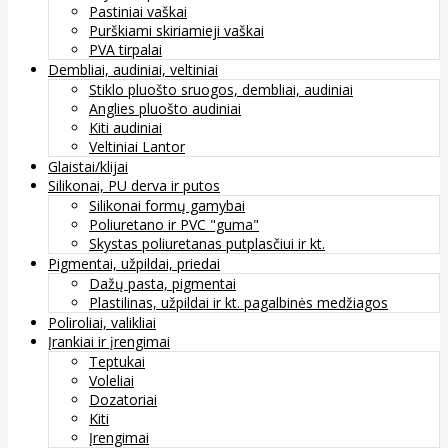
Pastiniai vaškai
Purškiami skiriamieji vaškai
PVA tirpalai
Dembliai, audiniai, veltiniai
Stiklo pluošto sruogos, dembliai, audiniai
Anglies pluošto audiniai
Kiti audiniai
Veltiniai Lantor
Glaistai/klijai
Silikonai, PU derva ir putos
Silikonai formų gamybai
Poliuretano ir PVC "guma"
Skystas poliuretanas putplasčiui ir kt.
Pigmentai, užpildai, priedai
Dažų pasta, pigmentai
Plastilinas, užpildai ir kt. pagalbinės medžiagos
Poliroliai, valikliai
Įrankiai ir įrengimai
Teptukai
Voleliai
Dozatoriai
Kiti
Įrengimai