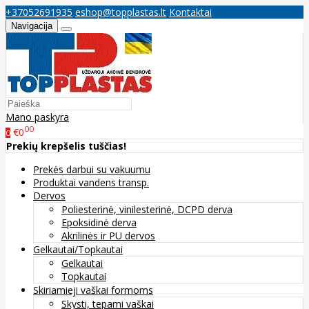
+37052691935
eshop@topplastas.lt
Kontaktai
Navigacija
Mano paskyra
00
€0
0
Prekių krepšelis tuščias!
Prekės darbui su vakuumu
Produktai vandens transp.
Dervos
Poliesterinė, vinilesterinė, DCPD derva
Epoksidinė derva
Akrilinės ir PU dervos
Gelkautai/Topkautai
Gelkautai
Topkautai
Skiriamieji vaškai formoms
Skysti, tepami vaškai