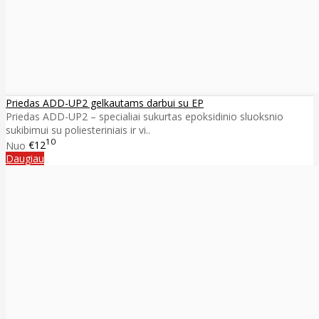
Priedas ADD-UP2 gelkautams darbui su EP
Priedas ADD-UP2 – specialiai sukurtas epoksidinio sluoksnio
sukibimui su poliesteriniais ir vi..
10
Nuo
€12
Daugiau