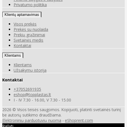
Privatumo politika
Klientų aptarnavimas
Visos prekės
Prekės su nuolaida
Prekių grąžinimai
Svetainės medis
Kontaktai
Klientams
Klientams
Užsakymų istorija
Kontaktai
+37052691935
eshop@topplastas.lt
I - IV 7.30 - 16.00, V 7.30 - 15.00
2026 © Visos teisės saugomos. Kopijuoti, platinti svetainės turinį
be autorių sutikimo draudžiama.
Elektroninių parduotuvių nuoma
-
eShoprent.com
Rašyti