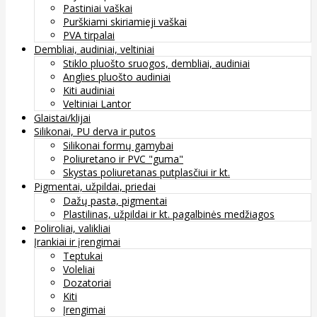
Pastiniai vaškai
Purškiami skiriamieji vaškai
PVA tirpalai
Dembliai, audiniai, veltiniai
Stiklo pluošto sruogos, dembliai, audiniai
Anglies pluošto audiniai
Kiti audiniai
Veltiniai Lantor
Glaistai/klijai
Silikonai, PU derva ir putos
Silikonai formų gamybai
Poliuretano ir PVC "guma"
Skystas poliuretanas putplasčiui ir kt.
Pigmentai, užpildai, priedai
Dažų pasta, pigmentai
Plastilinas, užpildai ir kt. pagalbinės medžiagos
Poliroliai, valikliai
Įrankiai ir įrengimai
Teptukai
Voleliai
Dozatoriai
Kiti
Įrengimai