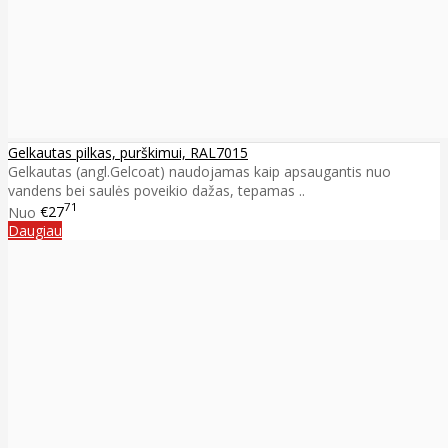
Gelkautas pilkas, purškimui, RAL7015
Gelkautas (angl.Gelcoat) naudojamas kaip apsaugantis nuo
vandens bei saulės poveikio dažas, tepamas ..
71
Nuo
€27
Daugiau