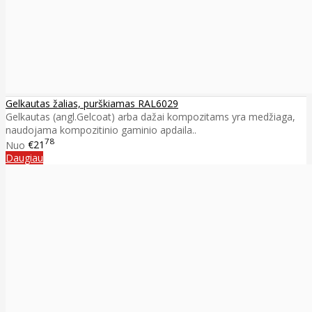
Gelkautas žalias, purškiamas RAL6029
Gelkautas (angl.Gelcoat) arba dažai kompozitams yra medžiaga,
naudojama kompozitinio gaminio apdaila..
78
Nuo
€21
Daugiau