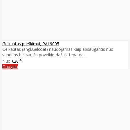
Gelkautas purškimui, RAL9005
Gelkautas (angl.Gelcoat) naudojamas kaip apsaugantis nuo
vandens bei saulės poveikio dažas, tepamas ..
02
Nuo
€26
Daugiau