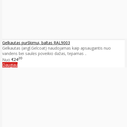
Gelkautas purškimui, baltas RAL9003
Gelkautas (angl.Gelcoat) naudojamas kaip apsaugantis nuo
vandens bei saulės poveikio dažas, tepamas ..
20
Nuo
€24
Daugiau