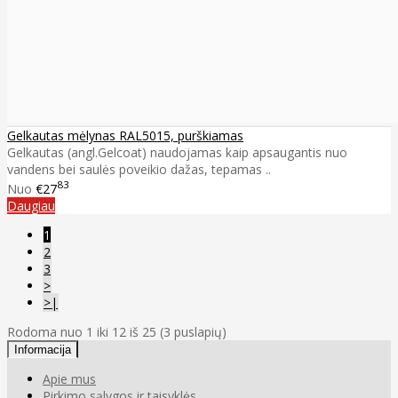
Gelkautas mėlynas RAL5015, purškiamas
Gelkautas (angl.Gelcoat) naudojamas kaip apsaugantis nuo
vandens bei saulės poveikio dažas, tepamas ..
83
Nuo
€27
Daugiau
1
2
3
>
>|
Rodoma nuo 1 iki 12 iš 25 (3 puslapių)
Informacija
Apie mus
Pirkimo sąlygos ir taisyklės