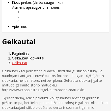
Kitos prekės (darbo sauga ir kt.)
Asmens apsaugos priemonės
Veido apsauga ir kvėpavimo takų apsauga
Kūno apsauga
Rankų apsauga
Apie mus
Gelkautai
Pagrindinis
Gelkautai/Topkautai
Gelkautai
Gelkautas - tai poliesteriniai dažai, skirti dažyti stikloplastiką. Jie
naudojami ant gerai nuvaškuotos formos, dengiami 0,5-0,8mm
sluoksniu, nei per storu, nei per plonu. Gelkauto sluoksnį galite
matuoti gelkauto storio matuokliu
https://www.topplastas.lt/gelkauto-storio-matuoklis.
Tęsiant darbą, reikia palaukti, kol gelkautas apstings (prilietus,
pirštas limpa, bet lieka jau be dažo ant odos) ir galima toliau dirbti
sluoksniuojant stiklo pluoštą su derva ir storinant gaminio