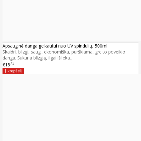
Apsauginė danga gelkautui nuo UV spindulių, 500ml
Skaidri, blizgi, saugi, ekonomiška, purškiama, greito poveikio
danga. Sukuria blizgią, ilgai išlieka..
73
€15