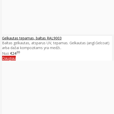
Gelkautas tepamas, baltas RAL9003
Baltas gelkautas, atsparus UV, tepamas. Gelkautas (angl.Gelcoat)
arba dažai kompozitams yra medži..
20
Nuo
€24
Daugiau