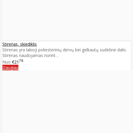
Stirenas, skiediklis
Stirenas yra lakioji poliesterinių dervų bei gelkautų sudėtinė dalis.
Stirenas naudojamas norint ..
78
Nuo
€21
Daugiau