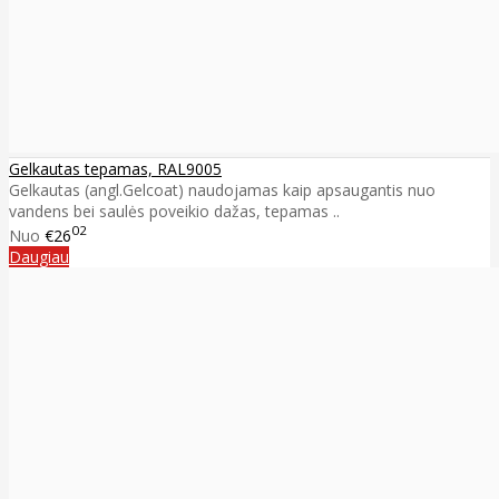
Gelkautas tepamas, RAL9005
Gelkautas (angl.Gelcoat) naudojamas kaip apsaugantis nuo
vandens bei saulės poveikio dažas, tepamas ..
02
Nuo
€26
Daugiau