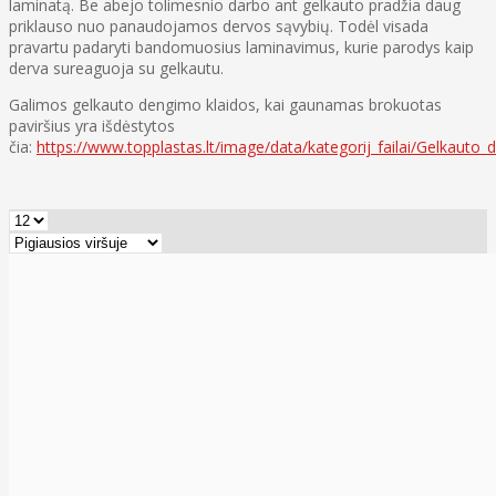
laminatą. Be abejo tolimesnio darbo ant gelkauto pradžia daug
priklauso nuo panaudojamos dervos sąvybių. Todėl visada
pravartu padaryti bandomuosius laminavimus, kurie parodys kaip
derva sureaguoja su gelkautu.
Galimos gelkauto dengimo klaidos, kai gaunamas brokuotas
paviršius yra išdėstytos
čia:
https://www.topplastas.lt/image/data/kategorij_failai/Gelkauto_d