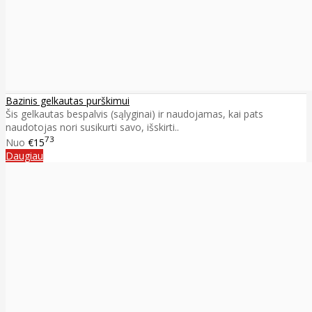
Bazinis gelkautas purškimui
Šis gelkautas bespalvis (sąlyginai) ir naudojamas, kai pats
naudotojas nori susikurti savo, išskirti..
73
Nuo
€15
Daugiau