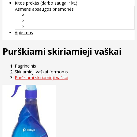
Kitos prekės (darbo sauga ir kt.)
Asmens apsaugos priemonės
Veido apsauga ir kvėpavimo takų apsauga
Kūno apsauga
Rankų apsauga
Apie mus
Purškiami skiriamieji vaškai
Pagrindinis
Skiriamieji vaškai formoms
Purškiami skiriamieji vaškai