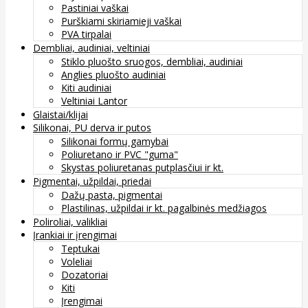
Pastiniai vaškai
Purškiami skiriamieji vaškai
PVA tirpalai
Dembliai, audiniai, veltiniai
Stiklo pluošto sruogos, dembliai, audiniai
Anglies pluošto audiniai
Kiti audiniai
Veltiniai Lantor
Glaistai/klijai
Silikonai, PU derva ir putos
Silikonai formų gamybai
Poliuretano ir PVC "guma"
Skystas poliuretanas putplasčiui ir kt.
Pigmentai, užpildai, priedai
Dažų pasta, pigmentai
Plastilinas, užpildai ir kt. pagalbinės medžiagos
Poliroliai, valikliai
Įrankiai ir įrengimai
Teptukai
Voleliai
Dozatoriai
Kiti
Įrengimai