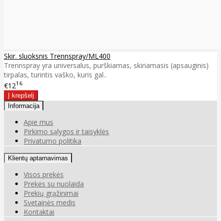
Skir. sluoksnis Trennspray/ML400
Trennspray yra universalus, purškiamas, skiriamasis (apsauginis)
tirpalas, turintis vaško, kuris gal..
16
€12
Informacija
Apie mus
Pirkimo sąlygos ir taisyklės
Privatumo politika
Klientų aptarnavimas
Visos prekės
Prekės su nuolaida
Prekių grąžinimai
Svetainės medis
Kontaktai