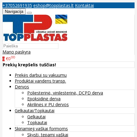
+37052691935
eshop@topplastas.lt
Kontaktai
Navigacija
Mano paskyra
00
€0
0
Prekių krepšelis tuščias!
Prekės darbui su vakuumu
Produktai vandens transp.
Dervos
Poliesterinė, vinilesterinė, DCPD derva
Epoksidinė derva
Akrilinės ir PU dervos
Gelkautai/Topkautai
Gelkautai
Topkautai
Skiriamieji vaškai formoms
Skysti, tepami vaškai