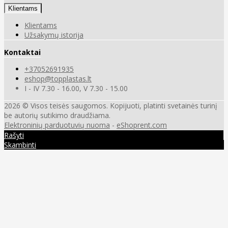
Klientams
Klientams
Užsakymų istorija
Kontaktai
+37052691935
eshop@topplastas.lt
I - IV 7.30 - 16.00, V 7.30 - 15.00
2026 © Visos teisės saugomos. Kopijuoti, platinti svetainės turinį
be autorių sutikimo draudžiama.
Elektroninių parduotuvių nuoma
-
eShoprent.com
Rašyti
Skambinti