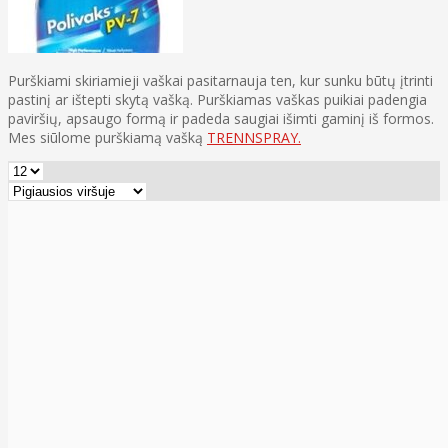
Purškiami skiriamieji vaškai pasitarnauja ten, kur sunku būtų įtrinti
pastinį ar ištepti skytą vašką. Purškiamas vaškas puikiai padengia
paviršių, apsaugo formą ir padeda saugiai išimti gaminį iš formos.
Mes siūlome purškiamą vašką
TRENNSPRAY.