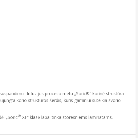
suspaudimui. Infuzijos proceso metu „Soric®“ korinė struktūra
 sujungta korio struktūros šerdis, kuris gaminiui suteikia svorio
®
ėl „Soric
XF“ klasė labai tinka storesniems laminatams.