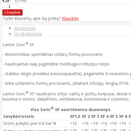
€28
su PVM
Turite klausimų apie šią prekę?
Klauskite
Aprašymas
(0) Atsiliepimai
®
Lantor Soric
XF
- ekonomiškas sprendimas uždarų formų procesams
- naudojamas kaip pagrindinė medžiaga ir infuzijos terpė
- stabilus slėgio poveikiui (nesusispaudžia), pagaminta iš neaustinio p
- tinka uždariems formų procesams, įskaitant infuziją, lengvą RTM,
®
Lantor Soric
XF naudojimo sritys: valčių ir jachtų korpusai, deniai i
baseinai ir vonios; dailylentės, ventiliatoriai, konteineriai ir cisterno
®
Viso Soric
XF asortimento duomenys
Savybės\storis
XF1,5
XF 2
XF 3
XF 4
XF 5
XF 6
X
Storio pokytis prie 0,8 bar %
<10
<10
<10
<10
<10
<10
<
o
170
170
170
170
170
170
1