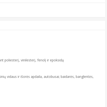
 poliesterį, vinilesterį, fenolį ir epoksidą
kinių vidaus ir išorės apdaila, autobusai; baidarės, banglentės,