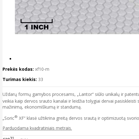
Prekės kodas:
xf10-m
Turimas kiekis:
33
Uždarų formų gamybos procesams, „Lantor“ siūlo unikalų ir patentuo
veikia kaip dervos srauto kanalai ir leidžia tolygiai dervai pasisklei
mažinimą, ekonomiškumą ir standumą.
®
„Soric
XF“ klasė užtikrina greitą dervos srautą ir optimizuotą svor
Parduodama kvadratiniais metrais.
31