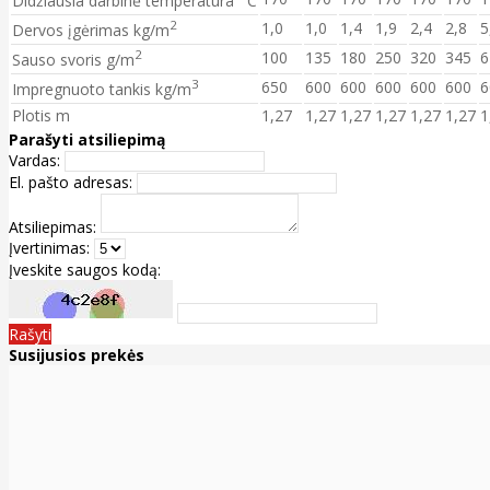
Didžiausia darbinė temperatūra
C
2
1,0
1,0
1,4
1,9
2,4
2,8
5
Dervos įgėrimas kg/m
2
100
135
180
250
320
345
6
Sauso svoris g/m
3
650
600
600
600
600
600
6
Impregnuoto tankis kg/m
Plotis m
1,27
1,27
1,27
1,27
1,27
1,27
1
Parašyti atsiliepimą
Vardas:
El. pašto adresas:
Atsiliepimas:
Įvertinimas:
Įveskite saugos kodą:
Rašyti
Susijusios prekės