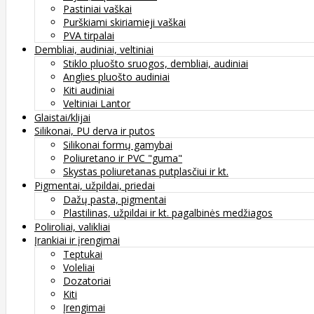
Pastiniai vaškai
Purškiami skiriamieji vaškai
PVA tirpalai
Dembliai, audiniai, veltiniai
Stiklo pluošto sruogos, dembliai, audiniai
Anglies pluošto audiniai
Kiti audiniai
Veltiniai Lantor
Glaistai/klijai
Silikonai, PU derva ir putos
Silikonai formų gamybai
Poliuretano ir PVC "guma"
Skystas poliuretanas putplasčiui ir kt.
Pigmentai, užpildai, priedai
Dažų pasta, pigmentai
Plastilinas, užpildai ir kt. pagalbinės medžiagos
Poliroliai, valikliai
Įrankiai ir įrengimai
Teptukai
Voleliai
Dozatoriai
Kiti
Įrengimai