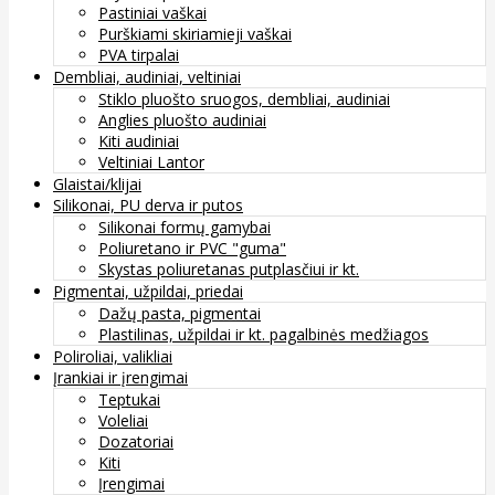
Pastiniai vaškai
Purškiami skiriamieji vaškai
PVA tirpalai
Dembliai, audiniai, veltiniai
Stiklo pluošto sruogos, dembliai, audiniai
Anglies pluošto audiniai
Kiti audiniai
Veltiniai Lantor
Glaistai/klijai
Silikonai, PU derva ir putos
Silikonai formų gamybai
Poliuretano ir PVC "guma"
Skystas poliuretanas putplasčiui ir kt.
Pigmentai, užpildai, priedai
Dažų pasta, pigmentai
Plastilinas, užpildai ir kt. pagalbinės medžiagos
Poliroliai, valikliai
Įrankiai ir įrengimai
Teptukai
Voleliai
Dozatoriai
Kiti
Įrengimai