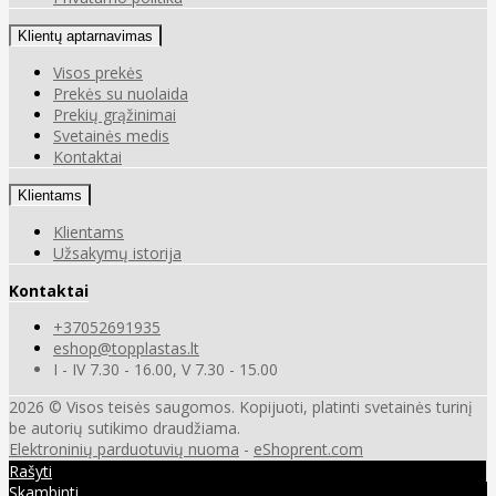
Klientų aptarnavimas
Visos prekės
Prekės su nuolaida
Prekių grąžinimai
Svetainės medis
Kontaktai
Klientams
Klientams
Užsakymų istorija
Kontaktai
+37052691935
eshop@topplastas.lt
I - IV 7.30 - 16.00, V 7.30 - 15.00
2026 © Visos teisės saugomos. Kopijuoti, platinti svetainės turinį
be autorių sutikimo draudžiama.
Elektroninių parduotuvių nuoma
-
eShoprent.com
Rašyti
Skambinti