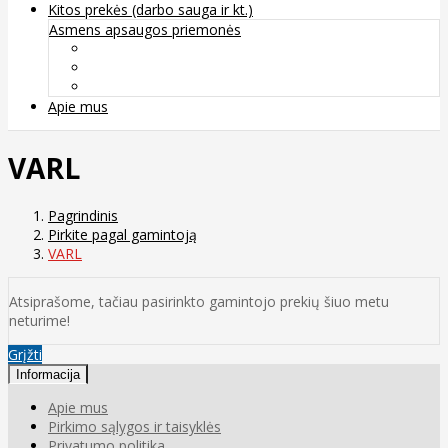
Kitos prekės (darbo sauga ir kt.)
Asmens apsaugos priemonės
Veido apsauga ir kvėpavimo takų apsauga
Kūno apsauga
Rankų apsauga
Apie mus
VARL
Pagrindinis
Pirkite pagal gamintoją
VARL
Atsiprašome, tačiau pasirinkto gamintojo prekių šiuo metu
neturime!
Grįžti
Informacija
Apie mus
Pirkimo sąlygos ir taisyklės
Privatumo politika