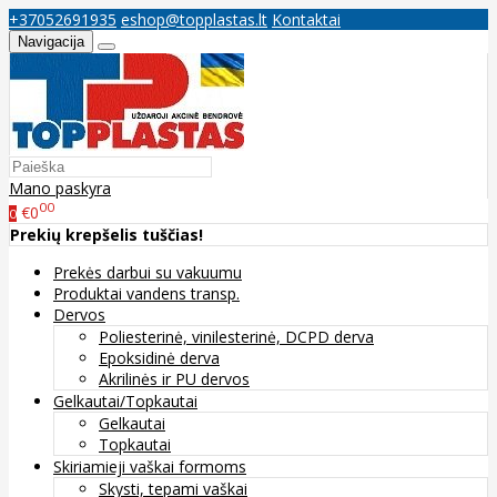
+37052691935
eshop@topplastas.lt
Kontaktai
Navigacija
Mano paskyra
00
€0
0
Prekių krepšelis tuščias!
Prekės darbui su vakuumu
Produktai vandens transp.
Dervos
Poliesterinė, vinilesterinė, DCPD derva
Epoksidinė derva
Akrilinės ir PU dervos
Gelkautai/Topkautai
Gelkautai
Topkautai
Skiriamieji vaškai formoms
Skysti, tepami vaškai