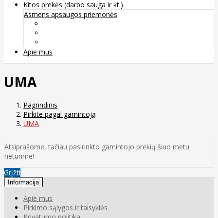
Kitos prekės (darbo sauga ir kt.)
Asmens apsaugos priemonės
Veido apsauga ir kvėpavimo takų apsauga
Kūno apsauga
Rankų apsauga
Apie mus
UMA
Pagrindinis
Pirkite pagal gamintoją
UMA
Atsiprašome, tačiau pasirinkto gamintojo prekių šiuo metu
neturime!
Grįžti
Informacija
Apie mus
Pirkimo sąlygos ir taisyklės
Privatumo politika