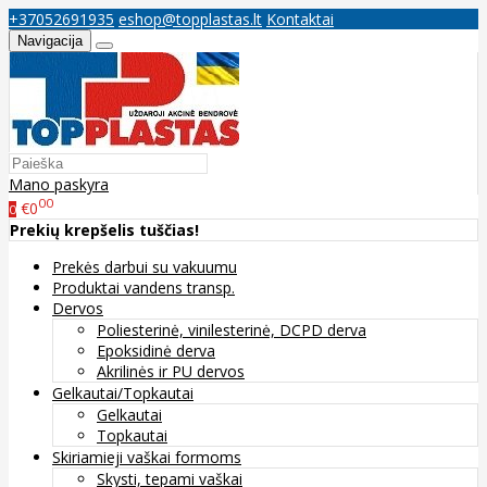
+37052691935
eshop@topplastas.lt
Kontaktai
Navigacija
Mano paskyra
00
€0
0
Prekių krepšelis tuščias!
Prekės darbui su vakuumu
Produktai vandens transp.
Dervos
Poliesterinė, vinilesterinė, DCPD derva
Epoksidinė derva
Akrilinės ir PU dervos
Gelkautai/Topkautai
Gelkautai
Topkautai
Skiriamieji vaškai formoms
Skysti, tepami vaškai