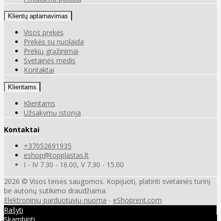
Klientų aptarnavimas
Visos prekės
Prekės su nuolaida
Prekių grąžinimai
Svetainės medis
Kontaktai
Klientams
Klientams
Užsakymų istorija
Kontaktai
+37052691935
eshop@topplastas.lt
I - IV 7.30 - 16.00, V 7.30 - 15.00
2026 © Visos teisės saugomos. Kopijuoti, platinti svetainės turinį
be autorių sutikimo draudžiama.
Elektroninių parduotuvių nuoma
-
eShoprent.com
Rašyti
Skambinti