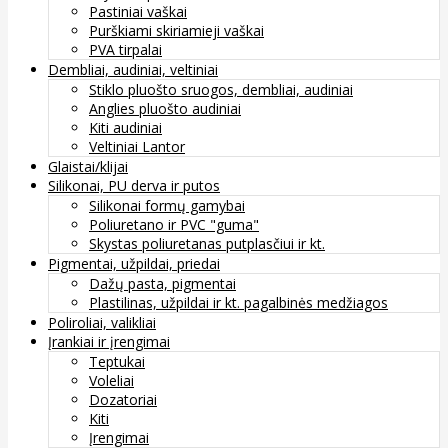
Pastiniai vaškai
Purškiami skiriamieji vaškai
PVA tirpalai
Dembliai, audiniai, veltiniai
Stiklo pluošto sruogos, dembliai, audiniai
Anglies pluošto audiniai
Kiti audiniai
Veltiniai Lantor
Glaistai/klijai
Silikonai, PU derva ir putos
Silikonai formų gamybai
Poliuretano ir PVC "guma"
Skystas poliuretanas putplasčiui ir kt.
Pigmentai, užpildai, priedai
Dažų pasta, pigmentai
Plastilinas, užpildai ir kt. pagalbinės medžiagos
Poliroliai, valikliai
Įrankiai ir įrengimai
Teptukai
Voleliai
Dozatoriai
Kiti
Įrengimai