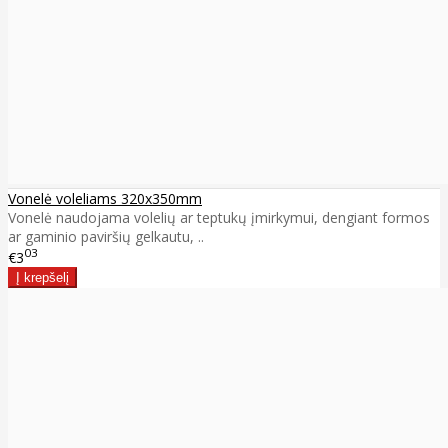
Vonelė voleliams 320x350mm
Vonelė naudojama volelių ar teptukų įmirkymui, dengiant formos
ar gaminio paviršių gelkautu, ..
03
€3