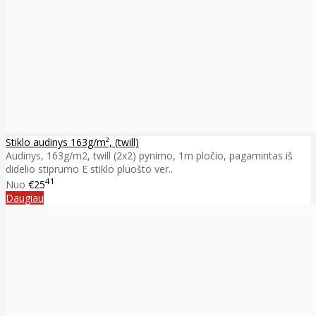
Stiklo audinys 163g/m², (twill)
Audinys, 163g/m2, twill (2x2) pynimo, 1m pločio, pagamintas iš
didelio stiprumo E stiklo pluošto ver..
41
Nuo
€25
Daugiau