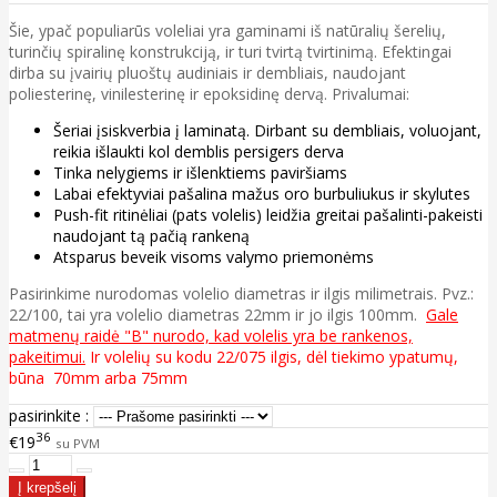
Šie, ypač populiarūs voleliai yra gaminami iš natūralių šerelių,
turinčių spiralinę konstrukciją, ir turi tvirtą tvirtinimą. Efektingai
dirba su įvairių pluoštų audiniais ir dembliais, naudojant
poliesterinę, vinilesterinę ir epoksidinę dervą. Privalumai:
Šeriai įsiskverbia į laminatą. Dirbant su dembliais, voluojant,
reikia išlaukti kol demblis persigers derva
Tinka nelygiems ir išlenktiems paviršiams
Labai efektyviai pašalina mažus oro burbuliukus ir skylutes
Push-fit ritinėliai (pats volelis) leidžia greitai pašalinti-pakeisti
naudojant tą pačią rankeną
Atsparus beveik visoms valymo priemonėms
Pasirinkime nurodomas volelio diametras ir ilgis milimetrais. Pvz.:
22/100, tai yra volelio diametras 22mm ir jo ilgis 100mm.
Gale
matmenų raidė "B" nurodo, kad volelis yra be rankenos,
pakeitimui.
Ir volelių su kodu 22/075 ilgis, dėl tiekimo ypatumų,
būna 70mm arba 75mm
pasirinkite :
36
€19
su PVM