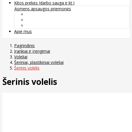
Kitos prekės (darbo sauga ir kt.)
Asmens apsaugos priemonės
Veido apsauga ir kvėpavimo takų apsauga
Kūno apsauga
Rankų apsauga
Apie mus
Pagrindinis
Įrankiai ir įrengimai
Voleliai
Šeriniai, plastikiniai voleliai
Šerinis volelis
Šerinis volelis