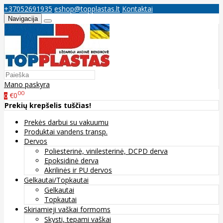
+37052691935
eshop@topplastas.lt
Kontaktai
Navigacija
Mano paskyra
00
€0
0
Prekių krepšelis tuščias!
Prekės darbui su vakuumu
Produktai vandens transp.
Dervos
Poliesterinė, vinilesterinė, DCPD derva
Epoksidinė derva
Akrilinės ir PU dervos
Gelkautai/Topkautai
Gelkautai
Topkautai
Skiriamieji vaškai formoms
Skysti, tepami vaškai