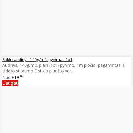
Stiklo audinys 140g/m², pynimas 1x1
Audinys, 140g/m2, plain (1x1) pynimo, 1m pločio, pagamintas iš
didelio stiprumo E stiklo pluošto ver..
36
Nuo
€19
Daugiau