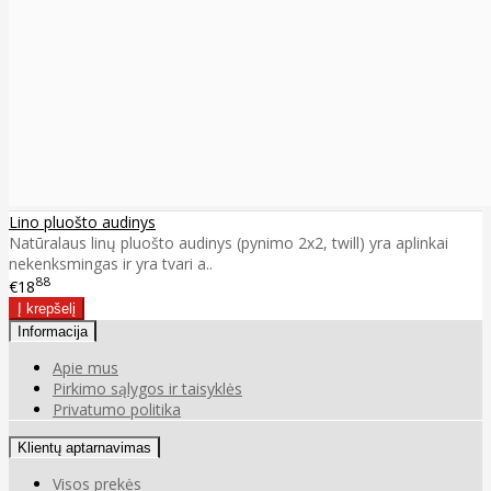
Lino pluošto audinys
Natūralaus linų pluošto audinys (pynimo 2x2, twill) yra aplinkai
nekenksmingas ir yra tvari a..
88
€18
Informacija
Apie mus
Pirkimo sąlygos ir taisyklės
Privatumo politika
Klientų aptarnavimas
Visos prekės