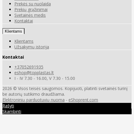
Prekės su nuolaida
Prekių grąžinimai
Svetainės medis
Kontaktai
Klientams
Klientams
Užsakymų istorija
Kontaktai
+37052691935
eshop@topplastas.lt
I - IV 7.30 - 16.00, V 7.30 - 15.00
2026 © Visos teisės saugomos. Kopijuoti, platinti svetainės turinį
be autorių sutikimo draudžiama.
Elektroninių parduotuvių nuoma
-
eShoprent.com
Rašyti
Skambinti