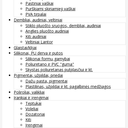
Pastiniai vaškai
Purškiami skiriamieji vaškai
PVA tirpalai
Dembliai, audiniai, veltiniai
Stiklo pluošto sruogos, dembliai, audiniai
Anglies pluošto audiniai
Kiti audiniai
Veltiniai Lantor
Glaistai/klijai
Silikonai, PU derva ir putos
Silikonai formų gamybai
Poliuretano ir PVC "guma"
Skystas poliuretanas putplasčiui ir kt.
Pigmentai, užpildai, priedai
Dažų pasta, pigmentai
Plastilinas, užpildai ir kt. pagalbinės medžiagos
Poliroliai, valikliai
Įrankiai ir įrengimai
Teptukai
Voleliai
Dozatoriai
Kiti
Įrengimai