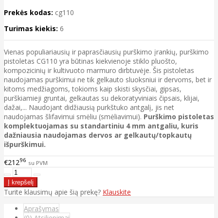
Prekės kodas:
cg110
Turimas kiekis:
6
Vienas populiariausių ir paprasčiausių purškimo įrankių, purškimo
pistoletas CG110 yra būtinas kiekvienoje stiklo pluošto,
kompozicinių ir kultivuoto marmuro dirbtuvėje. Šis pistoletas
naudojamas purškimui ne tik gelkauto sluoksniui ir dervoms, bet ir
kitoms medžiagoms, tokioms kaip skisti skysčiai, gipsas,
purškiamieji gruntai, gelkautas su dekoratyviniais čipsais, klijai,
dažai,... Naudojant didžiausią purkštuko antgalį, jis net
naudojamas šlifavimui smėliu (smėliavimui).
Purškimo pistoletas
komplektuojamas su standartiniu 4 mm antgaliu, kuris
dažniausia naudojamas dervos ar gelkautų/topkautų
išpurškimui.
96
€212
su PVM
Turite klausimų apie šią prekę?
Klauskite
Aprašymas
(0) Atsiliepimai