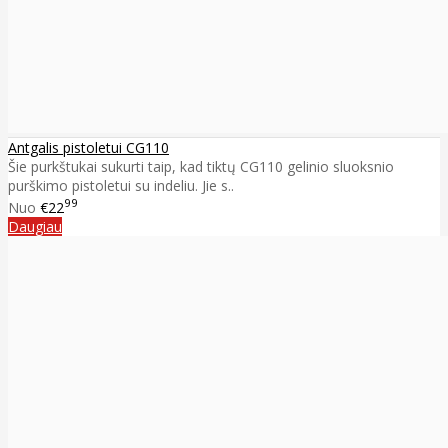
Antgalis pistoletui CG110
Šie purkštukai sukurti taip, kad tiktų CG110 gelinio sluoksnio
purškimo pistoletui su indeliu. Jie s..
99
Nuo
€22
Daugiau