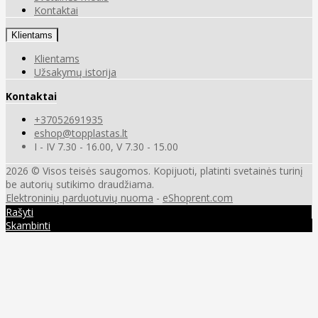
Kontaktai
Klientams
Klientams
Užsakymų istorija
Kontaktai
+37052691935
eshop@topplastas.lt
I - IV 7.30 - 16.00, V 7.30 - 15.00
2026 © Visos teisės saugomos. Kopijuoti, platinti svetainės turinį
be autorių sutikimo draudžiama.
Elektroninių parduotuvių nuoma
-
eShoprent.com
Rašyti
Skambinti