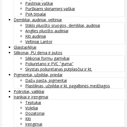
Pastiniai vaškai
Purškiami skiriamieji vaškai
PVA tirpalai
Dembliai, audiniai, veltiniai
Stiklo pluošto sruogos, dembliai, audiniai
Anglies pluošto audiniai
Kiti audiniai
Veltiniai Lantor
Glaistai/klijai
Silikonai, PU derva ir putos
Silikonai formų gamybai
Poliuretano ir PVC "guma"
Skystas poliuretanas putplasčiui ir kt.
Pigmentai, užpildai, priedai
Dažų pasta, pigmentai
Plastilinas, užpildai ir kt. pagalbinės medžiagos
Poliroliai, valikliai
Įrankiai ir įrengimai
Teptukai
Voleliai
Dozatoriai
Kiti
Įrengimai