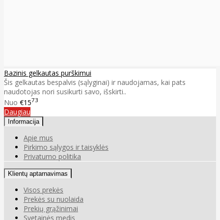
Bazinis gelkautas purškimui
Šis gelkautas bespalvis (sąlyginai) ir naudojamas, kai pats
naudotojas nori susikurti savo, išskirti..
73
Nuo
€15
Daugiau
Informacija
Apie mus
Pirkimo sąlygos ir taisyklės
Privatumo politika
Klientų aptarnavimas
Visos prekės
Prekės su nuolaida
Prekių grąžinimai
Svetainės medis