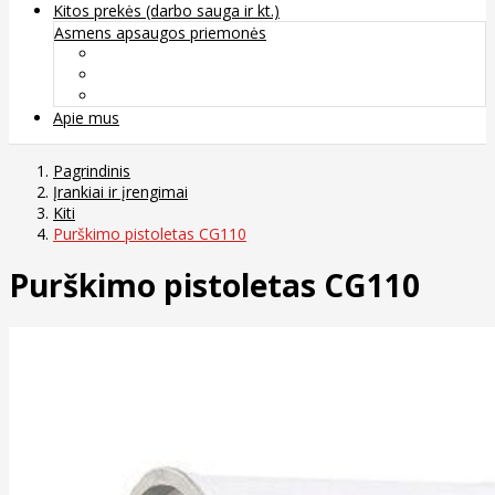
Kitos prekės (darbo sauga ir kt.)
Asmens apsaugos priemonės
Veido apsauga ir kvėpavimo takų apsauga
Kūno apsauga
Rankų apsauga
Apie mus
Pagrindinis
Įrankiai ir įrengimai
Kiti
Purškimo pistoletas CG110
Purškimo pistoletas CG110