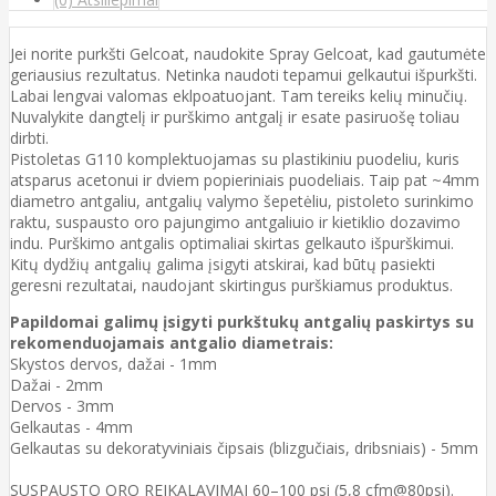
Jei norite purkšti Gelcoat, naudokite Spray Gelcoat, kad gautumėte
geriausius rezultatus. Netinka naudoti tepamui gelkautui išpurkšti.
Labai lengvai valomas eklpoatuojant. Tam tereiks kelių minučių.
Nuvalykite dangtelį ir purškimo antgalį ir esate pasiruošę toliau
dirbti.
Pistoletas G110 komplektuojamas su plastikiniu puodeliu, kuris
atsparus acetonui ir dviem popieriniais puodeliais. Taip pat ~4mm
diametro antgaliu, antgalių valymo šepetėliu, pistoleto surinkimo
raktu, suspausto oro pajungimo antgaliuio ir kietiklio dozavimo
indu. Purškimo antgalis optimaliai skirtas gelkauto išpurškimui.
Kitų dydžių antgalių galima įsigyti atskirai, kad būtų pasiekti
geresni rezultatai, naudojant skirtingus purškiamus produktus.
Papildomai galimų įsigyti purkštukų antgalių paskirtys su
rekomenduojamais antgalio diametrais:
Skystos dervos, dažai - 1mm
Dažai - 2mm
Dervos - 3mm
Gelkautas - 4mm
Gelkautas su dekoratyviniais čipsais (blizgučiais, dribsniais) - 5mm
SUSPAUSTO ORO REIKALAVIMAI 60–100 psi (5,8 cfm@80psi).