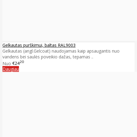
Gelkautas purškimui, baltas RAL9003
Gelkautas (angl.Gelcoat) naudojamas kaip apsaugantis nuo
vandens bei saulės poveikio dažas, tepamas ..
20
Nuo
€24
Daugiau