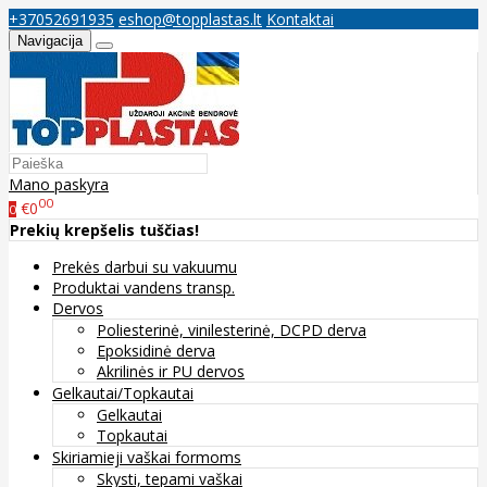
+37052691935
eshop@topplastas.lt
Kontaktai
Navigacija
Mano paskyra
00
€0
0
Prekių krepšelis tuščias!
Prekės darbui su vakuumu
Produktai vandens transp.
Dervos
Poliesterinė, vinilesterinė, DCPD derva
Epoksidinė derva
Akrilinės ir PU dervos
Gelkautai/Topkautai
Gelkautai
Topkautai
Skiriamieji vaškai formoms
Skysti, tepami vaškai