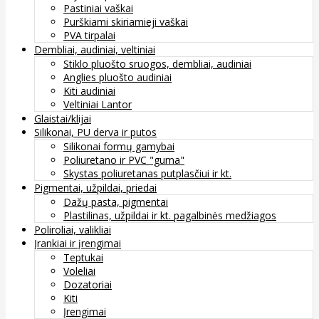
Pastiniai vaškai
Purškiami skiriamieji vaškai
PVA tirpalai
Dembliai, audiniai, veltiniai
Stiklo pluošto sruogos, dembliai, audiniai
Anglies pluošto audiniai
Kiti audiniai
Veltiniai Lantor
Glaistai/klijai
Silikonai, PU derva ir putos
Silikonai formų gamybai
Poliuretano ir PVC "guma"
Skystas poliuretanas putplasčiui ir kt.
Pigmentai, užpildai, priedai
Dažų pasta, pigmentai
Plastilinas, užpildai ir kt. pagalbinės medžiagos
Poliroliai, valikliai
Įrankiai ir įrengimai
Teptukai
Voleliai
Dozatoriai
Kiti
Įrengimai