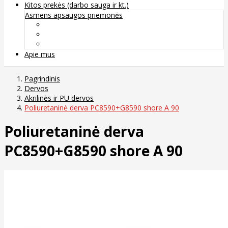
Kitos prekės (darbo sauga ir kt.)
Asmens apsaugos priemonės
Veido apsauga ir kvėpavimo takų apsauga
Kūno apsauga
Rankų apsauga
Apie mus
Pagrindinis
Dervos
Akrilinės ir PU dervos
Poliuretaninė derva PC8590+G8590 shore A 90
Poliuretaninė derva
PC8590+G8590 shore A 90