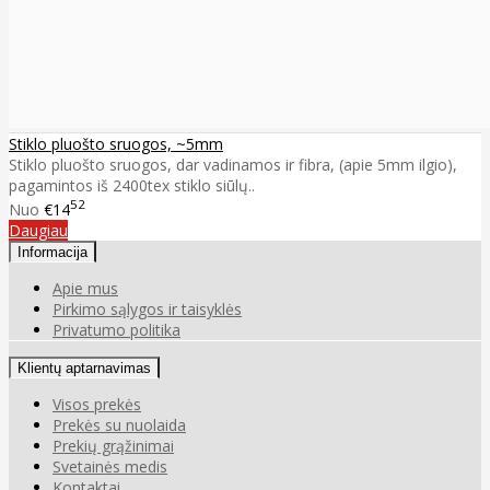
Stiklo pluošto sruogos, ~5mm
Stiklo pluošto sruogos, dar vadinamos ir fibra, (apie 5mm ilgio),
pagamintos iš 2400tex stiklo siūlų..
52
Nuo
€14
Daugiau
Informacija
Apie mus
Pirkimo sąlygos ir taisyklės
Privatumo politika
Klientų aptarnavimas
Visos prekės
Prekės su nuolaida
Prekių grąžinimai
Svetainės medis
Kontaktai