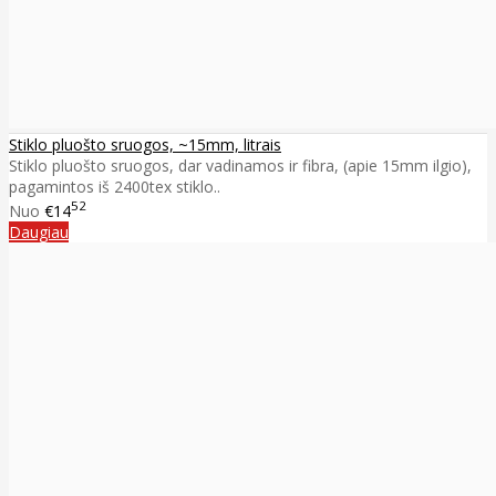
Stiklo pluošto sruogos, ~15mm, litrais
Stiklo pluošto sruogos, dar vadinamos ir fibra, (apie 15mm ilgio),
pagamintos iš 2400tex stiklo..
52
Nuo
€14
Daugiau