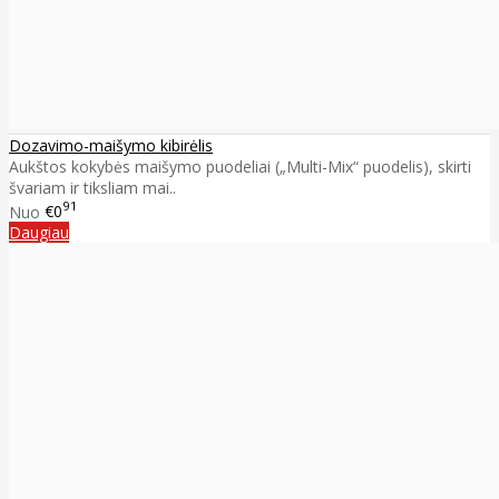
Dozavimo-maišymo kibirėlis
Aukštos kokybės maišymo puodeliai („Multi-Mix“ puodelis), skirti
švariam ir tiksliam mai..
91
Nuo
€0
Daugiau