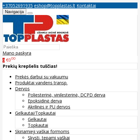
+37052691935
eshop@topplastas.lt
Kontaktai
Navigacija
Mano paskyra
00
€0
0
Prekių krepšelis tuščias!
Prekės darbui su vakuumu
Produktai vandens transp.
Dervos
Poliesterinė, vinilesterinė, DCPD derva
Epoksidinė derva
Akrilinės ir PU dervos
Gelkautai/Topkautai
Gelkautai
Topkautai
Skiriamieji vaškai formoms
Skysti, tepami vaškai