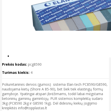
Prekės kodas:
pcg8590
Turimas kiekis:
4
Poliuretaninės dervos (gumos) sistema Elan-tech PC8590/G8590,
naudojama kietų (Shore A 85-90), bet šiek tiek elastingų formų
gamyboje. Ypatingai atspari įbrėžimams, todėl labai mėgstama
betoninių gaminių gamintojų. PUR sistemos komplektą sudaro
3kg (PC8590 2kg ir G8590 1kg). Dėl didesnių kiekių įsigijimo
kreipkitės info@topplastas.lt