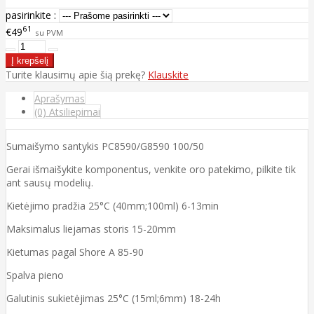
pasirinkite :
61
€49
su PVM
Turite klausimų apie šią prekę?
Klauskite
Aprašymas
(0) Atsiliepimai
Sumaišymo santykis PC8590/G8590 100/50
Gerai išmaišykite komponentus, venkite oro patekimo, pilkite tik
ant sausų modelių.
Kietėjimo pradžia 25°C (40mm;100ml) 6-13min
Maksimalus liejamas storis 15-20mm
Kietumas pagal Shore A 85-90
Spalva pieno
Galutinis sukietėjimas 25°C (15ml;6mm) 18-24h