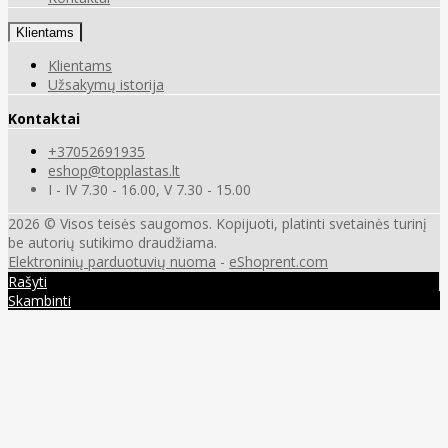
Klientams
Klientams
Užsakymų istorija
Kontaktai
+37052691935
eshop@topplastas.lt
I - IV 7.30 - 16.00, V 7.30 - 15.00
2026 © Visos teisės saugomos. Kopijuoti, platinti svetainės turinį
be autorių sutikimo draudžiama.
Elektroninių parduotuvių nuoma
-
eShoprent.com
Rašyti
Skambinti