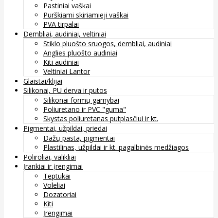
Pastiniai vaškai
Purškiami skiriamieji vaškai
PVA tirpalai
Dembliai, audiniai, veltiniai
Stiklo pluošto sruogos, dembliai, audiniai
Anglies pluošto audiniai
Kiti audiniai
Veltiniai Lantor
Glaistai/klijai
Silikonai, PU derva ir putos
Silikonai formų gamybai
Poliuretano ir PVC "guma"
Skystas poliuretanas putplasčiui ir kt.
Pigmentai, užpildai, priedai
Dažų pasta, pigmentai
Plastilinas, užpildai ir kt. pagalbinės medžiagos
Poliroliai, valikliai
Įrankiai ir įrengimai
Teptukai
Voleliai
Dozatoriai
Kiti
Įrengimai