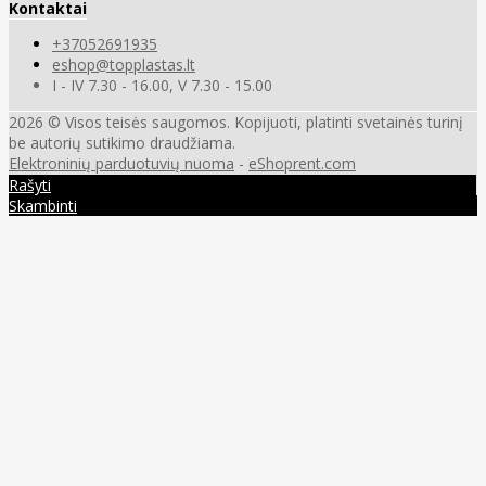
Kontaktai
+37052691935
eshop@topplastas.lt
I - IV 7.30 - 16.00, V 7.30 - 15.00
2026 © Visos teisės saugomos. Kopijuoti, platinti svetainės turinį
be autorių sutikimo draudžiama.
Elektroninių parduotuvių nuoma
-
eShoprent.com
Rašyti
Skambinti