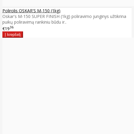
Polirolis OSKAR'S M-150 (1kg)
Oskar's M-150 SUPER FINISH (1kg) poliravimo junginys užtikrina
puikų poliravimą rankiniu būdu ir..
36
€19