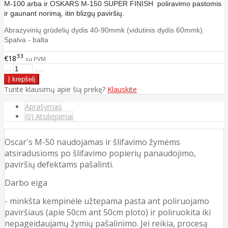
M-100
arba ir
OSKARS M-150 SUPER FINISH
poliravimo pastomis
ir gaunant norimą, itin blizgų paviršių.
Abrazyvinių grūdelių dydis 40-90mmk (vidutinis dydis 60mmk).
Spalva - balta
33
€18
su PVM
Turite klausimų apie šią prekę?
Klauskite
Aprašymas
(0) Atsiliepimai
Oscar's M-50 naudojamas ir šlifavimo žymėms
atsiradusioms po šlifavimo popierių panaudojimo,
paviršių defektams pašalinti.
Darbo eiga
- minkšta kempinėle užtepama pasta ant poliruojamo
paviršiaus (apie 50cm ant 50cm ploto) ir poliruokita iki
nepageidaujamų žymių pašalinimo. Jei reikia, procesą