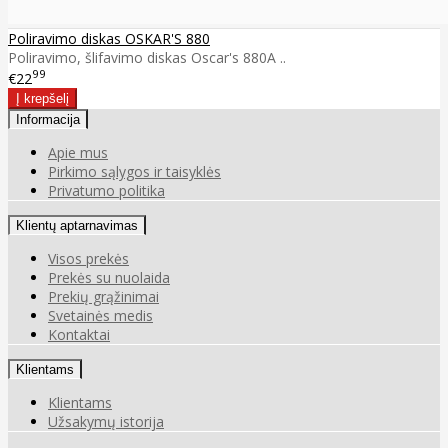
Poliravimo diskas OSKAR'S 880
Poliravimo, šlifavimo diskas Oscar's 880A ..
99
€22
Informacija
Apie mus
Pirkimo sąlygos ir taisyklės
Privatumo politika
Klientų aptarnavimas
Visos prekės
Prekės su nuolaida
Prekių grąžinimai
Svetainės medis
Kontaktai
Klientams
Klientams
Užsakymų istorija