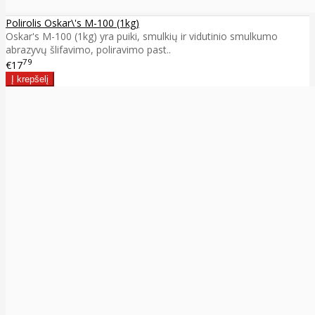
Polirolis Oskar\'s M-100 (1kg)
Oskar's M-100 (1kg) yra puiki, smulkių ir vidutinio smulkumo
abrazyvų šlifavimo, poliravimo past..
79
€17