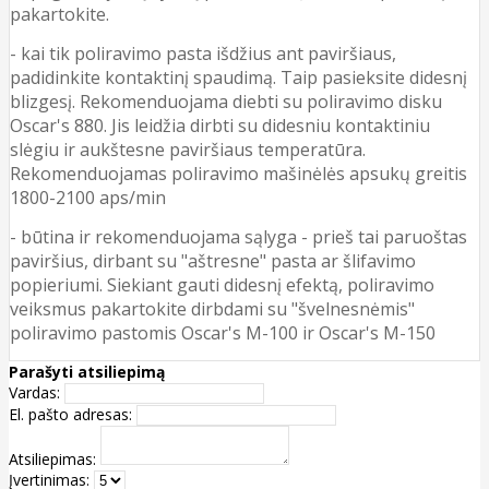
pakartokite.
- kai tik poliravimo pasta išdžius ant paviršiaus,
padidinkite kontaktinį spaudimą. Taip pasieksite didesnį
blizgesį. Rekomenduojama diebti su poliravimo disku
Oscar's 880. Jis leidžia dirbti su didesniu kontaktiniu
slėgiu ir aukštesne paviršiaus temperatūra.
Rekomenduojamas poliravimo mašinėlės apsukų greitis
1800-2100 aps/min
- būtina ir rekomenduojama sąlyga - prieš tai paruoštas
paviršius, dirbant su "aštresne" pasta ar šlifavimo
popieriumi. Siekiant gauti didesnį efektą, poliravimo
veiksmus pakartokite dirbdami su "švelnesnėmis"
poliravimo pastomis Oscar's M-100 ir Oscar's M-150
Parašyti atsiliepimą
Vardas:
El. pašto adresas:
Atsiliepimas:
Įvertinimas: