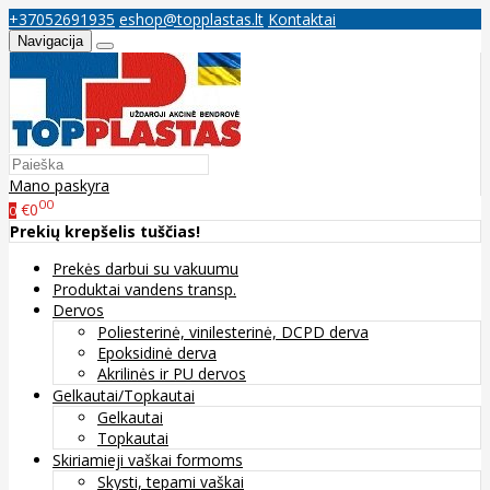
+37052691935
eshop@topplastas.lt
Kontaktai
Navigacija
Mano paskyra
00
€0
0
Prekių krepšelis tuščias!
Prekės darbui su vakuumu
Produktai vandens transp.
Dervos
Poliesterinė, vinilesterinė, DCPD derva
Epoksidinė derva
Akrilinės ir PU dervos
Gelkautai/Topkautai
Gelkautai
Topkautai
Skiriamieji vaškai formoms
Skysti, tepami vaškai