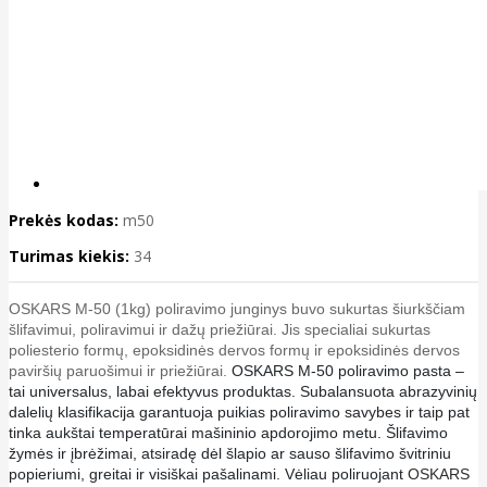
Prekės kodas:
m50
Turimas kiekis:
34
OSKARS M-50 (1kg) poliravimo junginys buvo sukurtas šiurkščiam
šlifavimui, poliravimui ir dažų priežiūrai. Jis specialiai sukurtas
poliesterio formų, epoksidinės dervos formų ir epoksidinės dervos
paviršių paruošimui ir priežiūrai.
OSKARS M-50 poliravimo pasta –
tai universalus, labai efektyvus produktas.
Subalansuota abrazyvinių
dalelių klasifikacija garantuoja puikias poliravimo savybes ir taip pat
tinka aukštai temperatūrai mašininio apdorojimo metu.
Šlifavimo
žymės ir įbrėžimai, atsiradę dėl šlapio ar sauso šlifavimo švitriniu
popieriumi, greitai ir visiškai pašalinami. Vėliau poliruojant
OSKARS