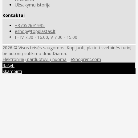
Užsakymų istorija
Kontaktai
+37052691935
eshop@topplastas.lt
I - IV 7.30 - 16.00, V 7.30 - 15.00
2026 © Visos teisės saugomos. Kopijuoti, platinti svetainės turinį
be autorių sutikimo draudžiama.
Elektroninių parduotuvių nuoma
-
eShoprent.com
Rašyti
Skambinti