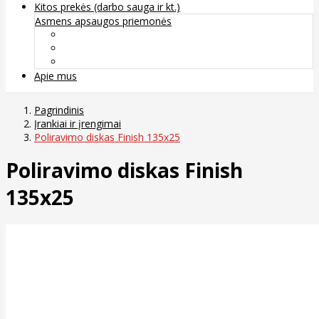
Kitos prekės (darbo sauga ir kt.)
Asmens apsaugos priemonės
Veido apsauga ir kvėpavimo takų apsauga
Kūno apsauga
Rankų apsauga
Apie mus
Pagrindinis
Įrankiai ir įrengimai
Poliravimo diskas Finish 135x25
Poliravimo diskas Finish
135x25