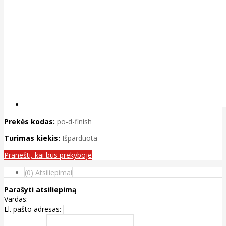
Prekės kodas:
po-d-finish
Turimas kiekis:
Išparduota
Pranešti, kai bus prekyboje
(0) Atsiliepimai
Parašyti atsiliepimą
Vardas:
El. pašto adresas: