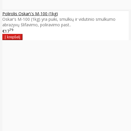
Polirolis Oskar\'s M-100 (1kg)
Oskar's M-100 (1kg) yra puiki, smulkių ir vidutinio smulkumo
abrazyvų šlifavimo, poliravimo past..
79
€17