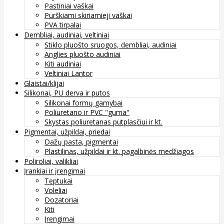
Pastiniai vaškai
Purškiami skiriamieji vaškai
PVA tirpalai
Dembliai, audiniai, veltiniai
Stiklo pluošto sruogos, dembliai, audiniai
Anglies pluošto audiniai
Kiti audiniai
Veltiniai Lantor
Glaistai/klijai
Silikonai, PU derva ir putos
Silikonai formų gamybai
Poliuretano ir PVC "guma"
Skystas poliuretanas putplasčiui ir kt.
Pigmentai, užpildai, priedai
Dažų pasta, pigmentai
Plastilinas, užpildai ir kt. pagalbinės medžiagos
Poliroliai, valikliai
Įrankiai ir įrengimai
Teptukai
Voleliai
Dozatoriai
Kiti
Įrengimai