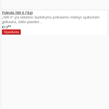
Polirolis NW 6 (1kg)
„NW 6“ yra vidutinio šiurkštumo poliravimo mišinys spalvotam
gelkautui, stiklo plastiko ..
44
€13