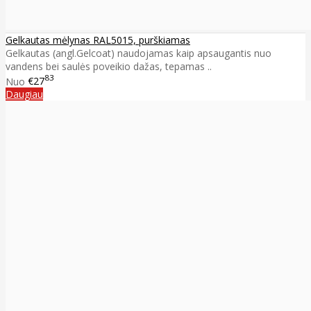
Gelkautas mėlynas RAL5015, purškiamas
Gelkautas (angl.Gelcoat) naudojamas kaip apsaugantis nuo
vandens bei saulės poveikio dažas, tepamas ..
83
Nuo
€27
Daugiau