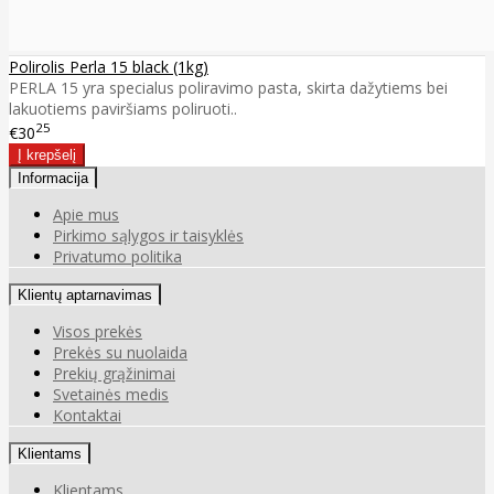
Polirolis Perla 15 black (1kg)
PERLA 15 yra specialus poliravimo pasta, skirta dažytiems bei
lakuotiems paviršiams poliruoti..
25
€30
Informacija
Apie mus
Pirkimo sąlygos ir taisyklės
Privatumo politika
Klientų aptarnavimas
Visos prekės
Prekės su nuolaida
Prekių grąžinimai
Svetainės medis
Kontaktai
Klientams
Klientams