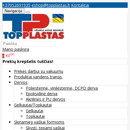
+37052691935
eshop@topplastas.lt
Kontaktai
Navigacija
Mano paskyra
00
€0
0
Prekių krepšelis tuščias!
Prekės darbui su vakuumu
Produktai vandens transp.
Dervos
Poliesterinė, vinilesterinė, DCPD derva
Epoksidinė derva
Akrilinės ir PU dervos
Gelkautai/Topkautai
Gelkautai
Topkautai
Skiriamieji vaškai formoms
Skysti, tepami vaškai