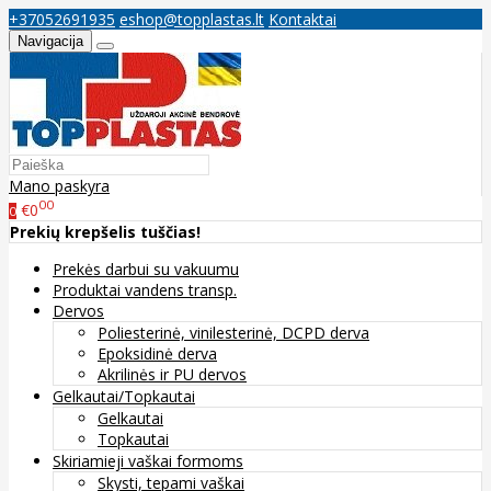
+37052691935
eshop@topplastas.lt
Kontaktai
Navigacija
Mano paskyra
00
€0
0
Prekių krepšelis tuščias!
Prekės darbui su vakuumu
Produktai vandens transp.
Dervos
Poliesterinė, vinilesterinė, DCPD derva
Epoksidinė derva
Akrilinės ir PU dervos
Gelkautai/Topkautai
Gelkautai
Topkautai
Skiriamieji vaškai formoms
Skysti, tepami vaškai