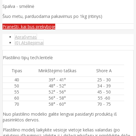
Spalva - smėlinė
Šiuo metu, parduodama pakavimus po 1kg (ritinys)
Pranešti, kai bus prekyboje
Aprašymas
(0) Atsiliepimai
Plastilino tipų tech.lentelė
Tipas
Minkštėjimo taškas
Shore A
40
39° - 41°
25 - 30
50
48° - 52°
34 - 39
55
52° - 56°
45 - 50
60
56° - 58°
55 -60
70
58° - 60°
70 - 75
Nuo plastilino modelio galite lengvai pasidaryti produktą iš
pasirinktos dervos.
Plastilino modelį laikykite vėsioje vietoje kelias valandas (po
galutinio išbaigimo); įdėkite jį į dėžę/sarkofagą ir pripildykite dėžę