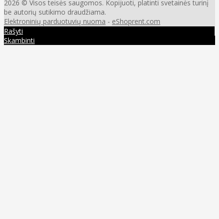
2026 © Visos teisės saugomos. Kopijuoti, platinti svetainės turinį
be autorių sutikimo draudžiama.
Elektroninių parduotuvių nuoma
-
eShoprent.com
Rašyti
Skambinti