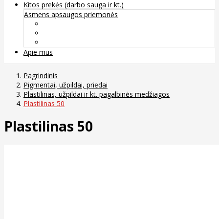
Kitos prekės (darbo sauga ir kt.)
Asmens apsaugos priemonės
Veido apsauga ir kvėpavimo takų apsauga
Kūno apsauga
Rankų apsauga
Apie mus
Pagrindinis
Pigmentai, užpildai, priedai
Plastilinas, užpildai ir kt. pagalbinės medžiagos
Plastilinas 50
Plastilinas 50