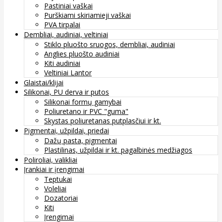
Pastiniai vaškai
Purškiami skiriamieji vaškai
PVA tirpalai
Dembliai, audiniai, veltiniai
Stiklo pluošto sruogos, dembliai, audiniai
Anglies pluošto audiniai
Kiti audiniai
Veltiniai Lantor
Glaistai/klijai
Silikonai, PU derva ir putos
Silikonai formų gamybai
Poliuretano ir PVC "guma"
Skystas poliuretanas putplasčiui ir kt.
Pigmentai, užpildai, priedai
Dažų pasta, pigmentai
Plastilinas, užpildai ir kt. pagalbinės medžiagos
Poliroliai, valikliai
Įrankiai ir įrengimai
Teptukai
Voleliai
Dozatoriai
Kiti
Įrengimai