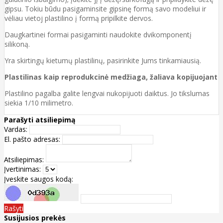
gipsu. Tokiu būdu pasigaminsite gipsinę formą savo modeliui ir
vėliau vietoj plastilino į formą pripilkite dervos.
Daugkartinei formai pasigaminti naudokite dvikomponentį
silikoną.
Yra skirtingų kietumų plastilinų, pasirinkite Jums tinkamiausią.
Plastilinas kaip reprodukcinė medžiaga, žaliava kopijuojant
Plastilino pagalba galite lengvai nukopijuoti daiktus. Jo tikslumas
siekia 1/10 milimetro.
Parašyti atsiliepimą
Vardas:
El. pašto adresas:
Atsiliepimas:
Įvertinimas:
Įveskite saugos kodą:
Rašyti
Susijusios prekės