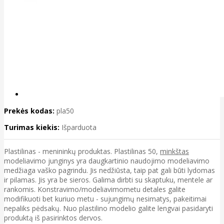
Prekės kodas:
pla50
Turimas kiekis:
Išparduota
Plastilinas - menininkų produktas. Plastilinas 50,
minkštas
modeliavimo junginys yra daugkartinio naudojimo modeliavimo
medžiaga vaško pagrindu. Jis nedžiūsta, taip pat gali būti lydomas
ir pilamas. Jis yra be sieros. Galima dirbti su skaptuku, mentele ar
rankomis. Konstravimo/modeliavimometu detales galite
modifikuoti bet kuriuo metu - sujungimų nesimatys, pakeitimai
nepaliks pėdsakų. Nuo plastilino modelio galite lengvai pasidaryti
produktą iš pasirinktos dervos.