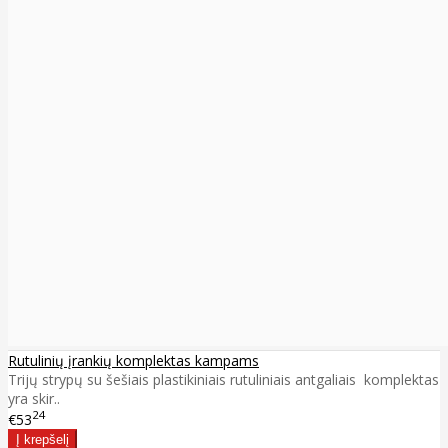
Rutulinių įrankių komplektas kampams
Trijų strypų su šešiais plastikiniais rutuliniais antgaliais komplektas
yra skir..
24
€53