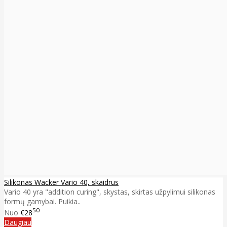
Silikonas Wacker Vario 40, skaidrus
Vario 40 yra "addition curing", skystas, skirtas užpylimui silikonas
formų gamybai. Puikia..
50
Nuo
€28
Daugiau