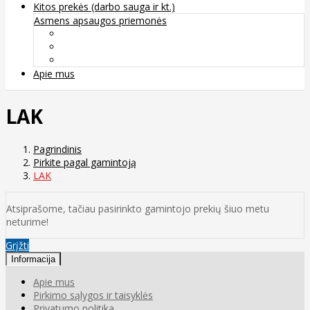
Kitos prekės (darbo sauga ir kt.)
Asmens apsaugos priemonės
Veido apsauga ir kvėpavimo takų apsauga
Kūno apsauga
Rankų apsauga
Apie mus
LAK
Pagrindinis
Pirkite pagal gamintoją
LAK
Atsiprašome, tačiau pasirinkto gamintojo prekių šiuo metu
neturime!
Grįžti
Informacija
Apie mus
Pirkimo sąlygos ir taisyklės
Privatumo politika