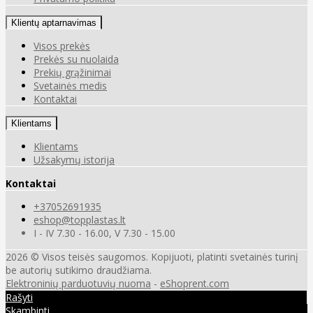
Klientų aptarnavimas
Visos prekės
Prekės su nuolaida
Prekių grąžinimai
Svetainės medis
Kontaktai
Klientams
Klientams
Užsakymų istorija
Kontaktai
+37052691935
eshop@topplastas.lt
I - IV 7.30 - 16.00, V 7.30 - 15.00
2026 © Visos teisės saugomos. Kopijuoti, platinti svetainės turinį
be autorių sutikimo draudžiama.
Elektroninių parduotuvių nuoma
-
eShoprent.com
Rašyti
Skambinti