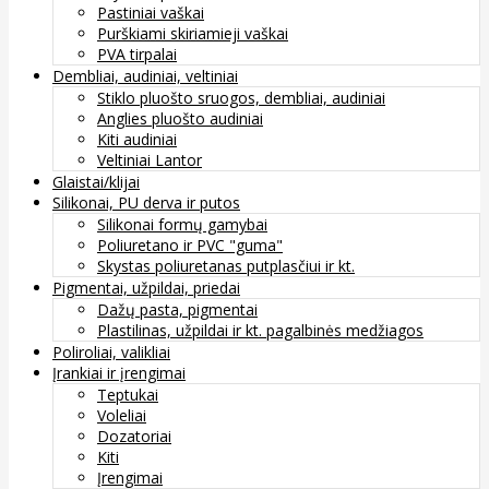
Pastiniai vaškai
Purškiami skiriamieji vaškai
PVA tirpalai
Dembliai, audiniai, veltiniai
Stiklo pluošto sruogos, dembliai, audiniai
Anglies pluošto audiniai
Kiti audiniai
Veltiniai Lantor
Glaistai/klijai
Silikonai, PU derva ir putos
Silikonai formų gamybai
Poliuretano ir PVC "guma"
Skystas poliuretanas putplasčiui ir kt.
Pigmentai, užpildai, priedai
Dažų pasta, pigmentai
Plastilinas, užpildai ir kt. pagalbinės medžiagos
Poliroliai, valikliai
Įrankiai ir įrengimai
Teptukai
Voleliai
Dozatoriai
Kiti
Įrengimai