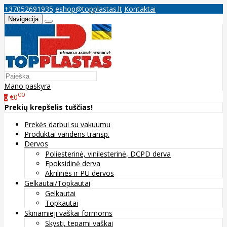
+37052691935
eshop@topplastas.lt
Kontaktai
Navigacija
Mano paskyra
00
€0
0
Prekių krepšelis tuščias!
Prekės darbui su vakuumu
Produktai vandens transp.
Dervos
Poliesterinė, vinilesterinė, DCPD derva
Epoksidinė derva
Akrilinės ir PU dervos
Gelkautai/Topkautai
Gelkautai
Topkautai
Skiriamieji vaškai formoms
Skysti, tepami vaškai