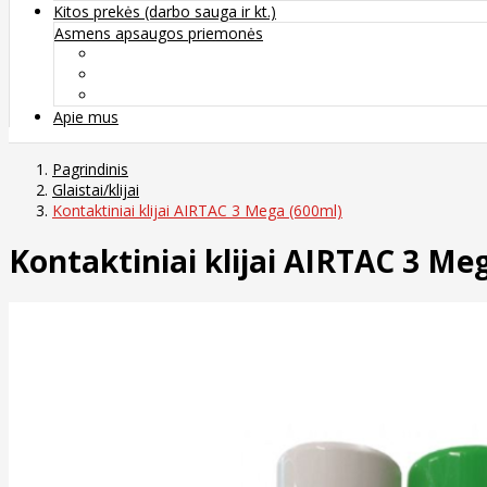
Kitos prekės (darbo sauga ir kt.)
Asmens apsaugos priemonės
Veido apsauga ir kvėpavimo takų apsauga
Kūno apsauga
Rankų apsauga
Apie mus
Pagrindinis
Glaistai/klijai
Kontaktiniai klijai AIRTAC 3 Mega (600ml)
Kontaktiniai klijai AIRTAC 3 Me