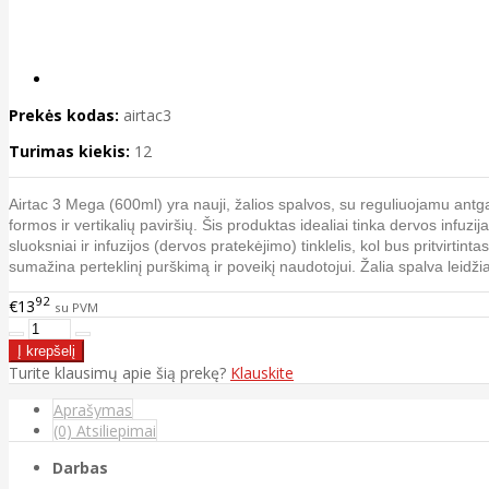
Prekės kodas:
airtac3
Turimas kiekis:
12
Airtac 3 Mega (600ml) yra nauji, žalios spalvos, su reguliuojamu antg
formos ir vertikalių paviršių. Šis produktas idealiai tinka dervos infuz
sluoksniai ir infuzijos (dervos pratekėjimo) tinklelis, kol bus pritvirt
sumažina perteklinį purškimą ir poveikį naudotojui. Žalia spalva leidžia g
92
€13
su PVM
Turite klausimų apie šią prekę?
Klauskite
Aprašymas
(0) Atsiliepimai
Darbas