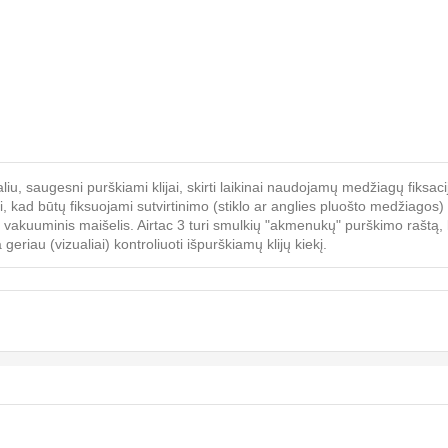
aliu, saugesni purškiami klijai, skirti laikinai naudojamų medžiagų fiks
ijai, kad būtų fiksuojami sutvirtinimo (stiklo ar anglies pluošto medžiagos
intas vakuuminis maišelis. Airtac 3 turi smulkių "akmenukų" purškimo rašt
eriau (vizualiai) kontroliuoti išpurškiamų klijų kiekį.