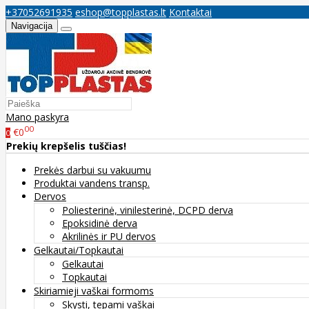
+37052691935
eshop@topplastas.lt
Kontaktai
Navigacija
Mano paskyra
00
€0
0
Prekių krepšelis tuščias!
Prekės darbui su vakuumu
Produktai vandens transp.
Dervos
Poliesterinė, vinilesterinė, DCPD derva
Epoksidinė derva
Akrilinės ir PU dervos
Gelkautai/Topkautai
Gelkautai
Topkautai
Skiriamieji vaškai formoms
Skysti, tepami vaškai