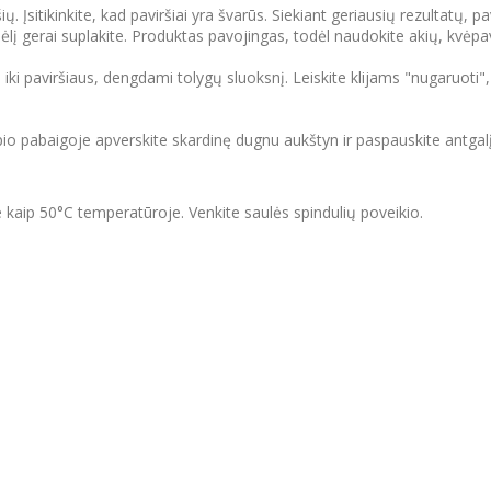
 Įsitikinkite, kad paviršiai yra švarūs. Siekiant geriausių rezultatų, pa
onėlį gerai suplakite. Produktas pavojingas, todėl naudokite akių, kv
iki paviršiaus, dengdami tolygų sluoksnį. Leiskite klijams "nugaruoti",
o pabaigoje apverskite skardinę dugnu aukštyn ir paspauskite antgalį, 
 kaip 50°C temperatūroje. Venkite saulės spindulių poveikio.
.