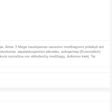
acijai. Airtac 3 Mega naudojamas sausoms medžiagoms prilaikyti ant
) sluoksniai, atpalaiduojančios plėvelės, aukojamieji (Econostitch)
ą, kuris sumažina ore sklindančių medžiagų, dulksnos kiekį. Tai