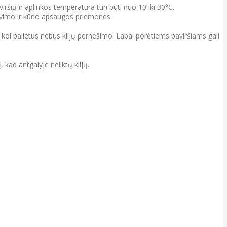
viršių ir aplinkos temperatūra turi būti nuo 10 iki 30°C.
ėpavimo ir kūno apsaugos priemones.
 kol palietus nebus klijų pernešimo. Labai porėtiems paviršiams gali
kad antgalyje neliktų klijų.