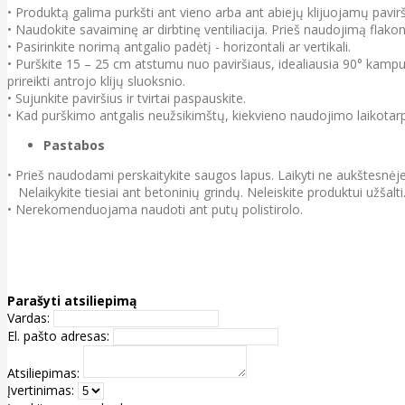
• Produktą galima purkšti ant vieno arba ant abiejų klijuojamų paviršių.
• Naudokite savaiminę ar dirbtinę ventiliacija. Prieš naudojimą flak
• Pasirinkite norimą antgalio padėtį - horizontali ar vertikali.
• Purškite 15 – 25 cm atstumu nuo paviršiaus, idealiausia 90° kampu 
prireikti antrojo klijų sluoksnio.
• Sujunkite paviršius ir tvirtai paspauskite.
• Kad purškimo antgalis neužsikimštų, kiekvieno naudojimo laikotarpi
Pastabos
• Prieš naudodami perskaitykite saugos lapus. Laikyti ne aukštesnėje
Nelaikykite tiesiai ant betoninių grindų. Neleiskite produktui užšalti
• Nerekomenduojama naudoti ant putų polistirolo.
Parašyti atsiliepimą
Vardas:
El. pašto adresas:
Atsiliepimas:
Įvertinimas: