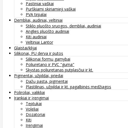
Pastiniai vaškai
Purškiami skiriamieji vaškai
PVA tirpalai
Dembliai, audiniai, veltiniai
Stiklo pluošto sruogos, dembliai, audiniai
Anglies pluošto audiniai
Kiti audiniai
Veltiniai Lantor
Glaistai/klijai
Silikonai, PU derva ir putos
Silikonai formų gamybai
Poliuretano ir PVC "guma"
Skystas poliuretanas putplasčiui ir kt.
Pigmentai, užpildai, priedai
Dažų pasta, pigmentai
Plastilinas, užpildai ir kt. pagalbinės medžiagos
Poliroliai, valikliai
Įrankiai ir įrengimai
Teptukai
Voleliai
Dozatoriai
Kiti
Įrengimai