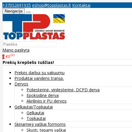
+37052691935
eshop@topplastas.lt
Kontaktai
Navigacija
Mano paskyra
00
€0
0
Prekių krepšelis tuščias!
Prekės darbui su vakuumu
Produktai vandens transp.
Dervos
Poliesterinė, vinilesterinė, DCPD derva
Epoksidinė derva
Akrilinės ir PU dervos
Gelkautai/Topkautai
Gelkautai
Topkautai
Skiriamieji vaškai formoms
Skysti, tepami vaškai