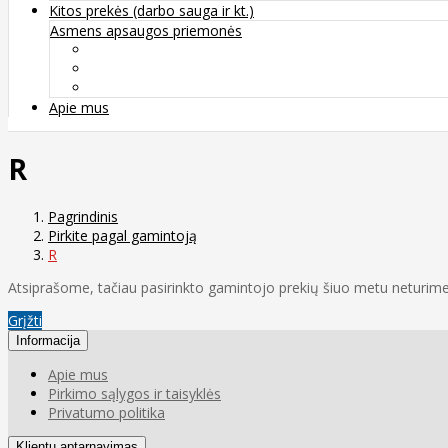
Kitos prekės (darbo sauga ir kt.)
Asmens apsaugos priemonės
Veido apsauga ir kvėpavimo takų apsauga
Kūno apsauga
Rankų apsauga
Apie mus
R
Pagrindinis
Pirkite pagal gamintoją
R
Atsiprašome, tačiau pasirinkto gamintojo prekių šiuo metu neturime
Grįžti
Informacija
Apie mus
Pirkimo sąlygos ir taisyklės
Privatumo politika
Klientų aptarnavimas