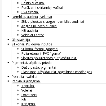
Pastiniai vaškai
Purškiami skiriamieji vaškai
PVA tirpalai
Dembliai, audiniai, veltiniai
Stiklo pluošto sruogos, dembliai, audiniai
Anglies pluošto audiniai
Kiti audiniai
Veltiniai Lantor
Glaistai/klijai
Silikonai, PU derva ir putos
Silikonai formų gamybai
Poliuretano ir PVC "guma"
Skystas poliuretanas putplasčiui ir kt.
Pigmentai, užpildai, priedai
Dažų pasta, pigmentai
Plastilinas, užpildai ir kt. pagalbinės medžiagos
Poliroliai, valikliai
Įrankiai ir įrengimai
Teptukai
Voleliai
Dozatoriai
Kiti
Įrengimai