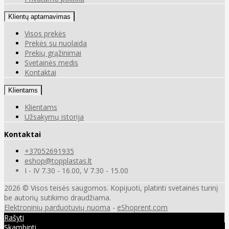
Klientų aptarnavimas
Visos prekės
Prekės su nuolaida
Prekių grąžinimai
Svetainės medis
Kontaktai
Klientams
Klientams
Užsakymų istorija
Kontaktai
+37052691935
eshop@topplastas.lt
I - IV 7.30 - 16.00, V 7.30 - 15.00
2026 © Visos teisės saugomos. Kopijuoti, platinti svetainės turinį
be autorių sutikimo draudžiama.
Elektroninių parduotuvių nuoma
-
eShoprent.com
Rašyti
Skambinti