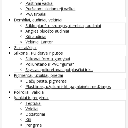
Pastiniai vaškai
Purškiami skiriamieji vaškai
PVA tirpalai
Dembliai, audiniai, veltiniai
Stiklo pluošto sruogos, dembliai, audiniai
Anglies pluošto audiniai
Kiti audiniai
Veltiniai Lantor
Glaistai/klijai
Silikonai, PU derva ir putos
Silikonai formų gamybai
Poliuretano ir PVC "guma"
Skystas poliuretanas putplasčiui ir kt.
Pigmentai, užpildai, priedai
Dažų pasta, pigmentai
Plastilinas, užpildai ir kt. pagalbinės medžiagos
Poliroliai, valikliai
Įrankiai ir įrengimai
Teptukai
Voleliai
Dozatoriai
Kiti
Įrengimai