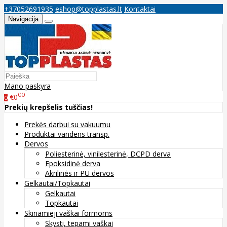
+37052691935
eshop@topplastas.lt
Kontaktai
Navigacija
Mano paskyra
00
€0
0
Prekių krepšelis tuščias!
Prekės darbui su vakuumu
Produktai vandens transp.
Dervos
Poliesterinė, vinilesterinė, DCPD derva
Epoksidinė derva
Akrilinės ir PU dervos
Gelkautai/Topkautai
Gelkautai
Topkautai
Skiriamieji vaškai formoms
Skysti, tepami vaškai