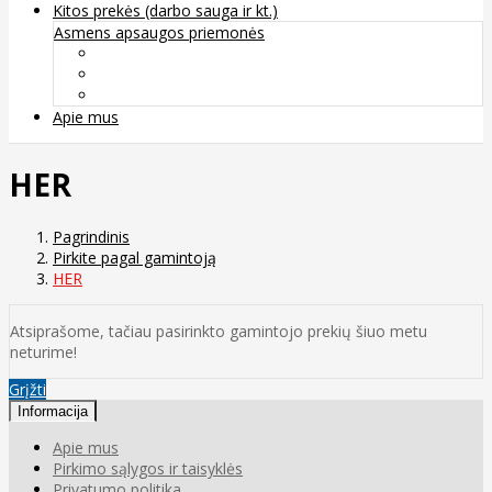
Kitos prekės (darbo sauga ir kt.)
Asmens apsaugos priemonės
Veido apsauga ir kvėpavimo takų apsauga
Kūno apsauga
Rankų apsauga
Apie mus
HER
Pagrindinis
Pirkite pagal gamintoją
HER
Atsiprašome, tačiau pasirinkto gamintojo prekių šiuo metu
neturime!
Grįžti
Informacija
Apie mus
Pirkimo sąlygos ir taisyklės
Privatumo politika