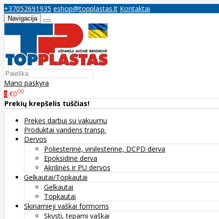
+37052691935
eshop@topplastas.lt
Kontaktai
Navigacija
Mano paskyra
00
€0
0
Prekių krepšelis tuščias!
Prekės darbui su vakuumu
Produktai vandens transp.
Dervos
Poliesterinė, vinilesterinė, DCPD derva
Epoksidinė derva
Akrilinės ir PU dervos
Gelkautai/Topkautai
Gelkautai
Topkautai
Skiriamieji vaškai formoms
Skysti, tepami vaškai