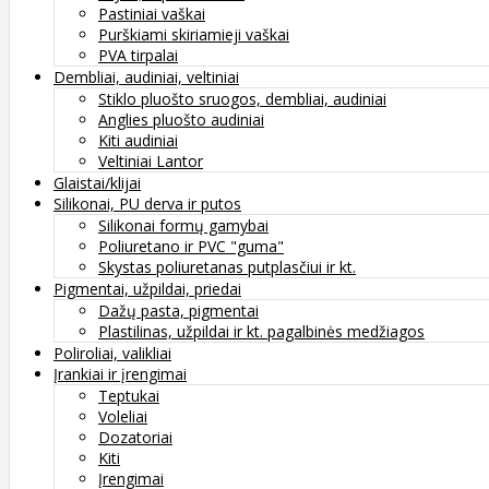
Pastiniai vaškai
Purškiami skiriamieji vaškai
PVA tirpalai
Dembliai, audiniai, veltiniai
Stiklo pluošto sruogos, dembliai, audiniai
Anglies pluošto audiniai
Kiti audiniai
Veltiniai Lantor
Glaistai/klijai
Silikonai, PU derva ir putos
Silikonai formų gamybai
Poliuretano ir PVC "guma"
Skystas poliuretanas putplasčiui ir kt.
Pigmentai, užpildai, priedai
Dažų pasta, pigmentai
Plastilinas, užpildai ir kt. pagalbinės medžiagos
Poliroliai, valikliai
Įrankiai ir įrengimai
Teptukai
Voleliai
Dozatoriai
Kiti
Įrengimai