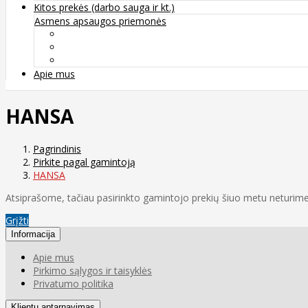
Kitos prekės (darbo sauga ir kt.)
Asmens apsaugos priemonės
Veido apsauga ir kvėpavimo takų apsauga
Kūno apsauga
Rankų apsauga
Apie mus
HANSA
Pagrindinis
Pirkite pagal gamintoją
HANSA
Atsiprašome, tačiau pasirinkto gamintojo prekių šiuo metu neturime
Grįžti
Informacija
Apie mus
Pirkimo sąlygos ir taisyklės
Privatumo politika
Klientų aptarnavimas