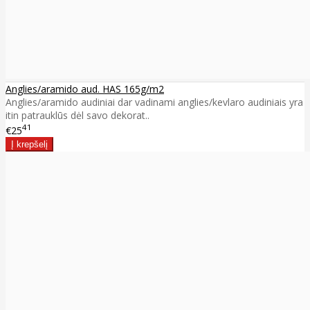
Anglies/aramido aud. HAS 165g/m2
Anglies/aramido audiniai dar vadinami anglies/kevlaro audiniais yra
itin patrauklūs dėl savo dekorat..
41
€25