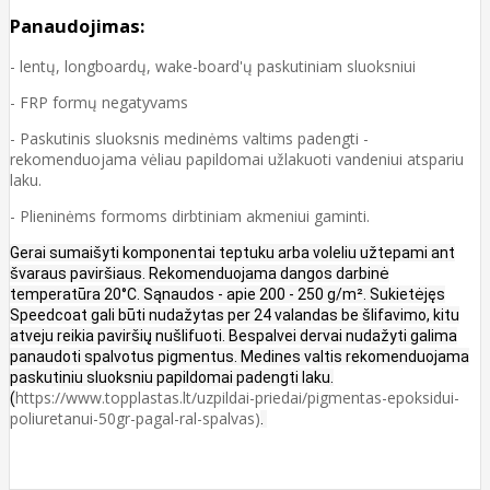
Panaudojimas:
- lentų, longboardų, wake-board'ų paskutiniam sluoksniui
- FRP formų negatyvams
- Paskutinis sluoksnis medinėms valtims padengti -
rekomenduojama vėliau papildomai užlakuoti vandeniui atspariu
laku.
- Plieninėms formoms dirbtiniam akmeniui gaminti.
Gerai sumaišyti komponentai teptuku arba voleliu užtepami ant
švaraus paviršiaus.
Rekomenduojama dangos darbinė
temperatūra 20°C.
Sąnaudos - apie 200 - 250 g/m².
Sukietėjęs
Speedcoat gali būti nudažytas per 24 valandas be šlifavimo, kitu
atveju reikia paviršių
nu
šlifuoti.
Bespalvei dervai nudažyti galima
panaudoti spalvotus pigmentus. Medines valtis rekomenduojama
paskutiniu sluoksniu papildomai padengti laku.
https://www.topplastas.lt/uzpildai-priedai/pigmentas-epoksidui-
(
poliuretanui-50gr-pagal-ral-spalvas)
.