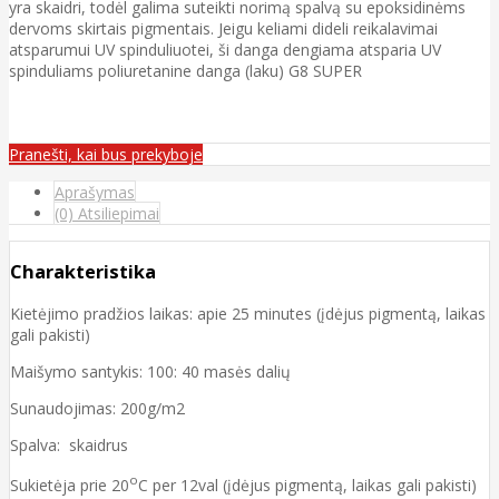
yra skaidri, todėl galima suteikti norimą spalvą su epoksidinėms
dervoms skirtais pigmentais. Jeigu keliami dideli reikalavimai
atsparumui UV spinduliuotei, ši danga dengiama atsparia UV
spinduliams poliuretanine danga (laku) G8 SUPER
Pranešti, kai bus prekyboje
Aprašymas
(0) Atsiliepimai
Charakteristika
Kietėjimo pradžios laikas: apie 25 minutes (įdėjus pigmentą, laikas
gali pakisti)
Maišymo santykis: 100: 40 masės dalių
Sunaudojimas: 200g/m2
Spalva: skaidrus
o
Sukietėja prie 20
C per 12val (įdėjus pigmentą, laikas gali pakisti)