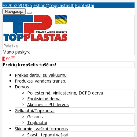
+37052691935
eshop@topplastas.lt
Kontaktai
Navigacija
Mano paskyra
00
€0
0
Prekių krepšelis tuščias!
Prekės darbui su vakuumu
Produktai vandens transp.
Dervos
Poliesterinė, vinilesterinė, DCPD derva
Epoksidinė derva
Akrilinės ir PU dervos
Gelkautai/Topkautai
Gelkautai
Topkautai
Skiriamieji vaškai formoms
Skysti, tepami vaškai