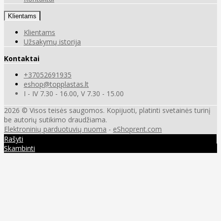
Klientams
Klientams
Užsakymų istorija
Kontaktai
+37052691935
eshop@topplastas.lt
I - IV 7.30 - 16.00, V 7.30 - 15.00
2026 © Visos teisės saugomos. Kopijuoti, platinti svetainės turinį
be autorių sutikimo draudžiama.
Elektroninių parduotuvių nuoma
-
eShoprent.com
Rašyti
Skambinti