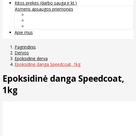
Kitos prekės (darbo sauga ir kt.)
Asmens apsaugos priemonės
Veido apsauga ir kvėpavimo takų apsauga
Kūno apsauga
Rankų apsauga
Apie mus
Pagrindinis
Dervos
Epoksidinė derva
Epoksidinė danga Speedcoat, 1kg
Epoksidinė danga Speedcoat,
1kg