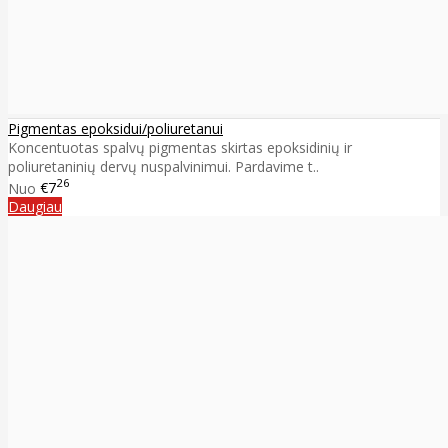
Pigmentas epoksidui/poliuretanui
Koncentuotas spalvų pigmentas skirtas epoksidinių ir
poliuretaninių dervų nuspalvinimui. Pardavime t..
26
Nuo
€7
Daugiau