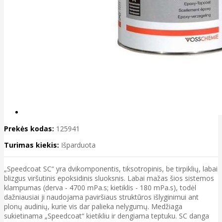
Prekės kodas:
125941
Turimas kiekis:
Išparduota
„Speedcoat SC“ yra dvikomponentis, tiksotropinis, be tirpiklių, labai
blizgus viršutinis epoksidinis sluoksnis. Labai mažas šios sistemos
klampumas (derva - 4700 mPa.s; kietiklis - 180 mPa.s), todėl
dažniausiai ji naudojama paviršiaus struktūros išlyginimui ant
plonų audinių, kurie vis dar palieka nelygumų. Medžiaga
sukietinama „Speedcoat“ kietikliu ir dengiama teptuku. SC danga