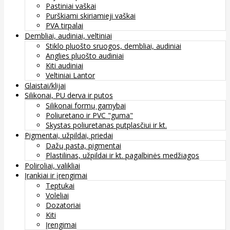
Pastiniai vaškai
Purškiami skiriamieji vaškai
PVA tirpalai
Dembliai, audiniai, veltiniai
Stiklo pluošto sruogos, dembliai, audiniai
Anglies pluošto audiniai
Kiti audiniai
Veltiniai Lantor
Glaistai/klijai
Silikonai, PU derva ir putos
Silikonai formų gamybai
Poliuretano ir PVC "guma"
Skystas poliuretanas putplasčiui ir kt.
Pigmentai, užpildai, priedai
Dažų pasta, pigmentai
Plastilinas, užpildai ir kt. pagalbinės medžiagos
Poliroliai, valikliai
Įrankiai ir įrengimai
Teptukai
Voleliai
Dozatoriai
Kiti
Įrengimai