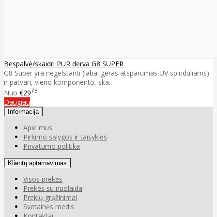
Bespalvė/skaidri PUR derva G8 SUPER
G8 Super yra negelstanti (labai geras atsparumas UV spinduliams)
ir patvari, vieno komponento, ska..
75
Nuo
€29
Daugiau
Informacija
Apie mus
Pirkimo sąlygos ir taisyklės
Privatumo politika
Klientų aptarnavimas
Visos prekės
Prekės su nuolaida
Prekių grąžinimai
Svetainės medis
Kontaktai