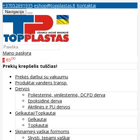
+37052691935
eshop@topplastas.lt
Kontaktai
Navigacija
Mano paskyra
00
€0
0
Prekių krepšelis tuščias!
Prekės darbui su vakuumu
Produktai vandens transp.
Dervos
Poliesterinė, vinilesterinė, DCPD derva
Epoksidinė derva
Akrilinės ir PU dervos
Gelkautai/Topkautai
Gelkautai
Topkautai
Skiriamieji vaškai formoms
Skysti, tepami vaškai