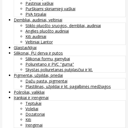
Pastiniai vaškai
Purškiami skiriamieji vaškai
PVA tirpalai
Dembliai, audiniai, veltiniai
Stiklo pluošto sruogos, dembliai, audiniai
Anglies pluošto audiniai
Kiti audiniai
Veltiniai Lantor
Glaistai/klijai
Silikonai, PU derva ir putos
Silikonai formų gamybai
Poliuretano ir PVC "guma"
Skystas poliuretanas putplasčiui ir kt.
Pigmentai, užpildai, priedai
Dažų pasta, pigmentai
Plastilinas, užpildai ir kt. pagalbinės medžiagos
Poliroliai, valikliai
Įrankiai ir įrengimai
Teptukai
Voleliai
Dozatoriai
Kiti
Įrengimai