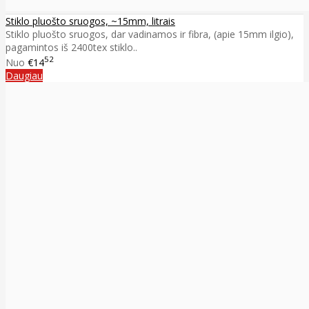
Stiklo pluošto sruogos, ~15mm, litrais
Stiklo pluošto sruogos, dar vadinamos ir fibra, (apie 15mm ilgio),
pagamintos iš 2400tex stiklo..
52
Nuo
€14
Daugiau