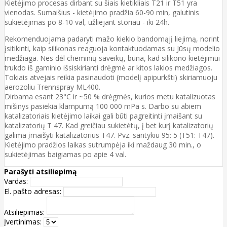
Kietėjimo procesas dirbant su šiais kietikliais T21 ir T51 yra
vienodas. Sumaišius - kietėjimo pradžia 60-90 min, galutinis
sukietėjimas po 8-10 val, užliejant storiau - iki 24h.
Rekomenduojama padaryti mažo kiekio bandomąjį liejimą, norint
įsitikinti, kaip silikonas reaguoja kontaktuodamas su Jūsų modelio
medžiaga. Nes dėl cheminių saveikų, būna, kad silikono kietėjimui
trukdo iš gaminio išsiskirianti drėgmė ar kitos lakios medžiagos.
Tokiais atvejais reikia pasinaudoti (modelį apipurkšti) skiriamuoju
aerozoliu Trennspray ML400.
Dirbama esant 23°C ir ~50 % drėgmės, kurios metu katalizuotas
mišinys pasiekia klampumą 100 000 mPa s. Darbo su abiem
katalizatoriais kietėjimo laikai gali būti pagreitinti įmaišant su
katalizatorių T 47. Kad greičiau sukietėtų, į bet kurį katalizatorių
galima įmaišyti katalizatorius T47. Pvz. santykiu 95: 5 (T51: T47).
Kietėjimo pradžios laikas sutrumpėja iki maždaug 30 min., o
sukietėjimas baigiamas po apie 4 val.
Parašyti atsiliepimą
Vardas:
El. pašto adresas:
Atsiliepimas:
Įvertinimas: