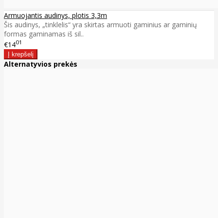
Armuojantis audinys, plotis 3,3m
Šis audinys, „tinklelis“ yra skirtas armuoti gaminius ar gaminių
formas gaminamas iš sil..
01
€14
Alternatyvios prekės