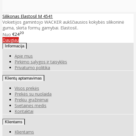
Silikonas Elastosil M 4541
Vokietijos gamintojo WACKER aukščiausios kokybės silikoninė
guma, skirta formų gamybai. Elastosil..
20
Nuo
€24
Daugiau
Informacija
Apie mus
Pirkimo sąlygos ir taisyklės
Privatumo politika
Klientų aptarnavimas
Visos prekės
Prekės su nuolaida
Prekių grąžinimai
Svetainės medis
Kontaktai
Klientams
Klientams