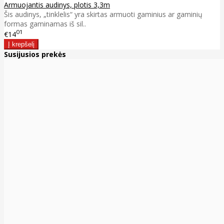
Armuojantis audinys, plotis 3,3m
Šis audinys, „tinklelis“ yra skirtas armuoti gaminius ar gaminių
formas gaminamas iš sil..
01
€14
Susijusios prekės