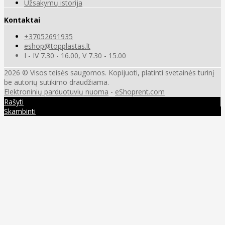
Užsakymų istorija
Kontaktai
+37052691935
eshop@topplastas.lt
I - IV 7.30 - 16.00, V 7.30 - 15.00
2026 © Visos teisės saugomos. Kopijuoti, platinti svetainės turinį
be autorių sutikimo draudžiama.
Elektroninių parduotuvių nuoma
-
eShoprent.com
Rašyti
Skambinti