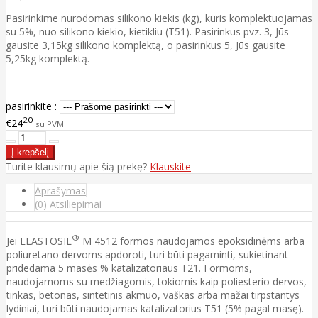
Pasirinkime nurodomas silikono kiekis (kg), kuris komplektuojamas
su 5%, nuo silikono kiekio, kietikliu (T51). Pasirinkus pvz. 3, Jūs
gausite 3,15kg silikono komplektą, o pasirinkus 5, Jūs gausite
5,25kg komplektą.
pasirinkite :
20
€24
su PVM
Turite klausimų apie šią prekę?
Klauskite
Aprašymas
(0) Atsiliepimai
®
Jei ELASTOSIL
M 4512 formos naudojamos epoksidinėms arba
poliuretano dervoms apdoroti, turi būti pagaminti, sukietinant
pridedama 5 masės % katalizatoriaus T21. Formoms,
naudojamoms su medžiagomis, tokiomis kaip poliesterio dervos,
tinkas, betonas, sintetinis akmuo, vaškas arba mažai tirpstantys
lydiniai, turi būti naudojamas katalizatorius T51 (5% pagal masę).