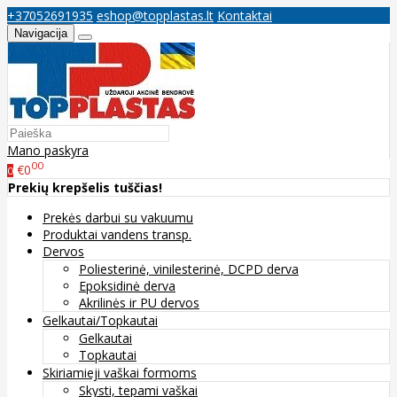
+37052691935
eshop@topplastas.lt
Kontaktai
Navigacija
Mano paskyra
00
€0
0
Prekių krepšelis tuščias!
Prekės darbui su vakuumu
Produktai vandens transp.
Dervos
Poliesterinė, vinilesterinė, DCPD derva
Epoksidinė derva
Akrilinės ir PU dervos
Gelkautai/Topkautai
Gelkautai
Topkautai
Skiriamieji vaškai formoms
Skysti, tepami vaškai