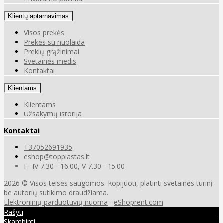
Klientų aptarnavimas
Visos prekės
Prekės su nuolaida
Prekių grąžinimai
Svetainės medis
Kontaktai
Klientams
Klientams
Užsakymų istorija
Kontaktai
+37052691935
eshop@topplastas.lt
I - IV 7.30 - 16.00, V 7.30 - 15.00
2026 © Visos teisės saugomos. Kopijuoti, platinti svetainės turinį
be autorių sutikimo draudžiama.
Elektroninių parduotuvių nuoma
-
eShoprent.com
Rašyti
Skambinti