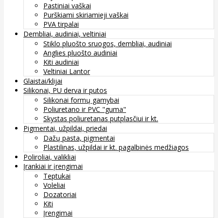
Pastiniai vaškai
Purškiami skiriamieji vaškai
PVA tirpalai
Dembliai, audiniai, veltiniai
Stiklo pluošto sruogos, dembliai, audiniai
Anglies pluošto audiniai
Kiti audiniai
Veltiniai Lantor
Glaistai/klijai
Silikonai, PU derva ir putos
Silikonai formų gamybai
Poliuretano ir PVC "guma"
Skystas poliuretanas putplasčiui ir kt.
Pigmentai, užpildai, priedai
Dažų pasta, pigmentai
Plastilinas, užpildai ir kt. pagalbinės medžiagos
Poliroliai, valikliai
Įrankiai ir įrengimai
Teptukai
Voleliai
Dozatoriai
Kiti
Įrengimai