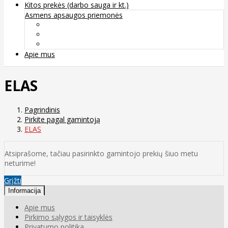
Kitos prekės (darbo sauga ir kt.)
Asmens apsaugos priemonės
Veido apsauga ir kvėpavimo takų apsauga
Kūno apsauga
Rankų apsauga
Apie mus
ELAS
Pagrindinis
Pirkite pagal gamintoją
ELAS
Atsiprašome, tačiau pasirinkto gamintojo prekių šiuo metu
neturime!
Grįžti
Informacija
Apie mus
Pirkimo sąlygos ir taisyklės
Privatumo politika