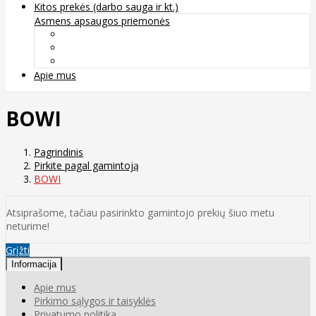
Kitos prekės (darbo sauga ir kt.)
Asmens apsaugos priemonės
Veido apsauga ir kvėpavimo takų apsauga
Kūno apsauga
Rankų apsauga
Apie mus
BOWI
Pagrindinis
Pirkite pagal gamintoją
BOWI
Atsiprašome, tačiau pasirinkto gamintojo prekių šiuo metu
neturime!
Grįžti
Informacija
Apie mus
Pirkimo sąlygos ir taisyklės
Privatumo politika