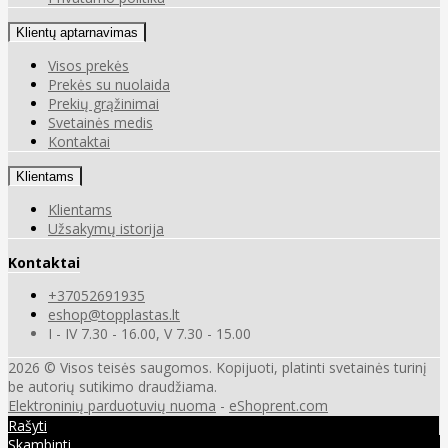
Klientų aptarnavimas
Visos prekės
Prekės su nuolaida
Prekių grąžinimai
Svetainės medis
Kontaktai
Klientams
Klientams
Užsakymų istorija
Kontaktai
+37052691935
eshop@topplastas.lt
I - IV 7.30 - 16.00, V 7.30 - 15.00
2026 © Visos teisės saugomos. Kopijuoti, platinti svetainės turinį
be autorių sutikimo draudžiama.
Elektroninių parduotuvių nuoma
-
eShoprent.com
Rašyti
Skambinti