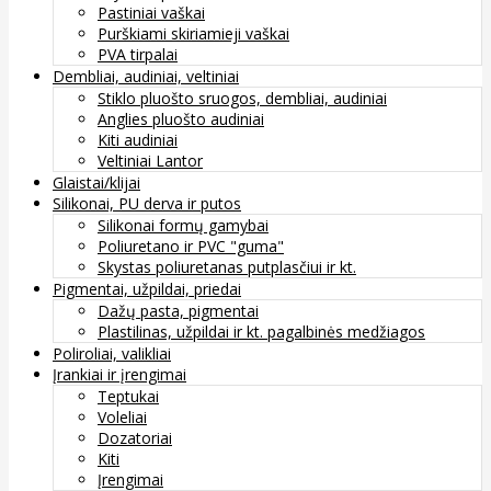
Pastiniai vaškai
Purškiami skiriamieji vaškai
PVA tirpalai
Dembliai, audiniai, veltiniai
Stiklo pluošto sruogos, dembliai, audiniai
Anglies pluošto audiniai
Kiti audiniai
Veltiniai Lantor
Glaistai/klijai
Silikonai, PU derva ir putos
Silikonai formų gamybai
Poliuretano ir PVC "guma"
Skystas poliuretanas putplasčiui ir kt.
Pigmentai, užpildai, priedai
Dažų pasta, pigmentai
Plastilinas, užpildai ir kt. pagalbinės medžiagos
Poliroliai, valikliai
Įrankiai ir įrengimai
Teptukai
Voleliai
Dozatoriai
Kiti
Įrengimai