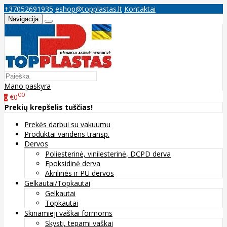
+37052691935
eshop@topplastas.lt
Kontaktai
Navigacija
Mano paskyra
00
€0
0
Prekių krepšelis tuščias!
Prekės darbui su vakuumu
Produktai vandens transp.
Dervos
Poliesterinė, vinilesterinė, DCPD derva
Epoksidinė derva
Akrilinės ir PU dervos
Gelkautai/Topkautai
Gelkautai
Topkautai
Skiriamieji vaškai formoms
Skysti, tepami vaškai