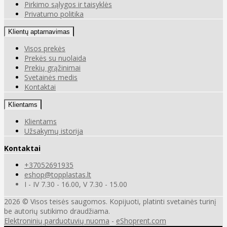
Pirkimo sąlygos ir taisyklės
Privatumo politika
Klientų aptarnavimas
Visos prekės
Prekės su nuolaida
Prekių grąžinimai
Svetainės medis
Kontaktai
Klientams
Klientams
Užsakymų istorija
Kontaktai
+37052691935
eshop@topplastas.lt
I - IV 7.30 - 16.00, V 7.30 - 15.00
2026 © Visos teisės saugomos. Kopijuoti, platinti svetainės turinį
be autorių sutikimo draudžiama.
Elektroninių parduotuvių nuoma
-
eShoprent.com