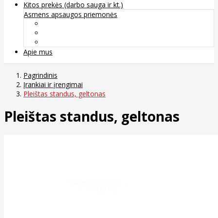
Kitos prekės (darbo sauga ir kt.)
Asmens apsaugos priemonės
Veido apsauga ir kvėpavimo takų apsauga
Kūno apsauga
Rankų apsauga
Apie mus
Pagrindinis
Įrankiai ir įrengimai
Pleištas standus, geltonas
Pleištas standus, geltonas