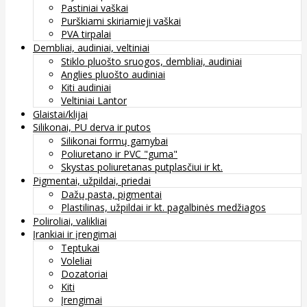
Pastiniai vaškai
Purškiami skiriamieji vaškai
PVA tirpalai
Dembliai, audiniai, veltiniai
Stiklo pluošto sruogos, dembliai, audiniai
Anglies pluošto audiniai
Kiti audiniai
Veltiniai Lantor
Glaistai/klijai
Silikonai, PU derva ir putos
Silikonai formų gamybai
Poliuretano ir PVC "guma"
Skystas poliuretanas putplasčiui ir kt.
Pigmentai, užpildai, priedai
Dažų pasta, pigmentai
Plastilinas, užpildai ir kt. pagalbinės medžiagos
Poliroliai, valikliai
Įrankiai ir įrengimai
Teptukai
Voleliai
Dozatoriai
Kiti
Įrengimai