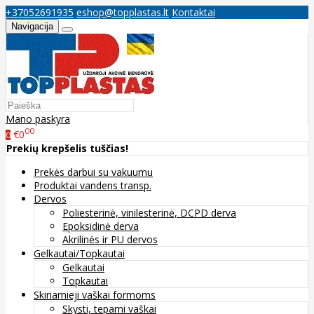
+37052691935
eshop@topplastas.lt
Kontaktai
Navigacija
Mano paskyra
00
€0
0
Prekių krepšelis tuščias!
Prekės darbui su vakuumu
Produktai vandens transp.
Dervos
Poliesterinė, vinilesterinė, DCPD derva
Epoksidinė derva
Akrilinės ir PU dervos
Gelkautai/Topkautai
Gelkautai
Topkautai
Skiriamieji vaškai formoms
Skysti, tepami vaškai