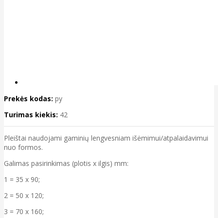
Prekės kodas:
py
Turimas kiekis:
42
Pleištai naudojami gaminių lengvesniam išėmimui/atpalaidavimui
nuo formos.
Galimas pasirinkimas (plotis x ilgis) mm:
1 = 35 x 90;
2 = 50 x 120;
3 = 70 x 160;