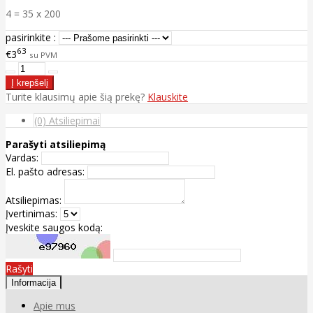
4 = 35 x 200
pasirinkite :
63
€3
su PVM
Turite klausimų apie šią prekę?
Klauskite
(0) Atsiliepimai
Parašyti atsiliepimą
Vardas:
El. pašto adresas:
Atsiliepimas:
Įvertinimas:
Įveskite saugos kodą:
Rašyti
Informacija
Apie mus