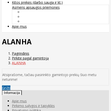
Kitos prekės (darbo sauga ir kt.)
Asmens apsaugos priemonės
Veido apsauga ir kvėpavimo takų apsauga
Kūno apsauga
Rankų apsauga
Apie mus
ALANHA
Pagrindinis
Pirkite pagal gamintoją
ALANHA
Atsiprašome, tačiau pasirinkto gamintojo prekių šiuo metu
neturime!
Grįžti
Informacija
Apie mus
Pirkimo sąlygos ir taisyklės
Privatumo politika