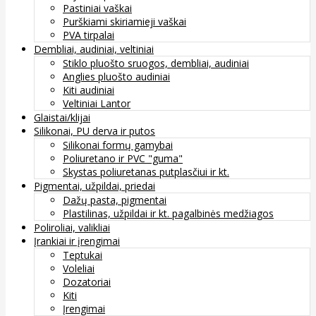
Pastiniai vaškai
Purškiami skiriamieji vaškai
PVA tirpalai
Dembliai, audiniai, veltiniai
Stiklo pluošto sruogos, dembliai, audiniai
Anglies pluošto audiniai
Kiti audiniai
Veltiniai Lantor
Glaistai/klijai
Silikonai, PU derva ir putos
Silikonai formų gamybai
Poliuretano ir PVC "guma"
Skystas poliuretanas putplasčiui ir kt.
Pigmentai, užpildai, priedai
Dažų pasta, pigmentai
Plastilinas, užpildai ir kt. pagalbinės medžiagos
Poliroliai, valikliai
Įrankiai ir įrengimai
Teptukai
Voleliai
Dozatoriai
Kiti
Įrengimai