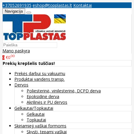
+37052691935
eshop@topplastas.lt
Kontaktai
Navigacija
Mano paskyra
00
€0
0
Prekių krepšelis tuščias!
Prekės darbui su vakuumu
Produktai vandens transp.
Dervos
Poliesterinė, vinilesterinė, DCPD derva
Epoksidinė derva
Akrilinės ir PU dervos
Gelkautai/Topkautai
Gelkautai
Topkautai
Skiriamieji vaškai formoms
Skysti, tepami vaškai