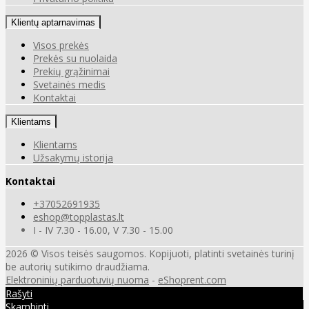
Klientų aptarnavimas
Visos prekės
Prekės su nuolaida
Prekių grąžinimai
Svetainės medis
Kontaktai
Klientams
Klientams
Užsakymų istorija
Kontaktai
+37052691935
eshop@topplastas.lt
I - IV 7.30 - 16.00, V 7.30 - 15.00
2026 © Visos teisės saugomos. Kopijuoti, platinti svetainės turinį
be autorių sutikimo draudžiama.
Elektroninių parduotuvių nuoma
-
eShoprent.com
Rašyti
Skambinti