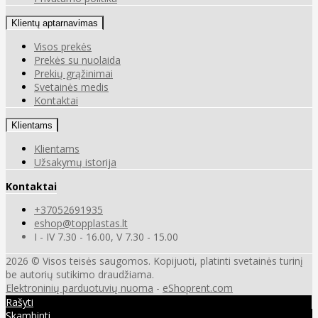
Klientų aptarnavimas
Visos prekės
Prekės su nuolaida
Prekių grąžinimai
Svetainės medis
Kontaktai
Klientams
Klientams
Užsakymų istorija
Kontaktai
+37052691935
eshop@topplastas.lt
I - IV 7.30 - 16.00, V 7.30 - 15.00
2026 © Visos teisės saugomos. Kopijuoti, platinti svetainės turinį
be autorių sutikimo draudžiama.
Elektroninių parduotuvių nuoma
-
eShoprent.com
Rašyti
Skambinti