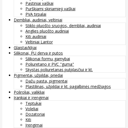
Pastiniai vaškai
Purškiami skiriamieji vaškai
PVA tirpalai
Dembliai, audiniai, veltiniai
Stiklo pluošto sruogos, dembliai, audiniai
Anglies pluošto audiniai
Kiti audiniai
Veltiniai Lantor
Glaistai/klijai
Silikonai, PU derva ir putos
Silikonai formų gamybai
Poliuretano ir PVC "guma"
Skystas poliuretanas putplasčiui ir kt.
Pigmentai, užpildai, priedai
Dažų pasta, pigmentai
Plastilinas, užpildai ir kt. pagalbinės medžiagos
Poliroliai, valikliai
Įrankiai ir įrengimai
Teptukai
Voleliai
Dozatoriai
Kiti
Įrengimai