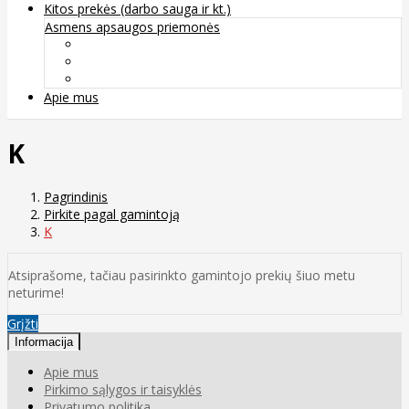
Kitos prekės (darbo sauga ir kt.)
Asmens apsaugos priemonės
Veido apsauga ir kvėpavimo takų apsauga
Kūno apsauga
Rankų apsauga
Apie mus
K
Pagrindinis
Pirkite pagal gamintoją
K
Atsiprašome, tačiau pasirinkto gamintojo prekių šiuo metu
neturime!
Grįžti
Informacija
Apie mus
Pirkimo sąlygos ir taisyklės
Privatumo politika