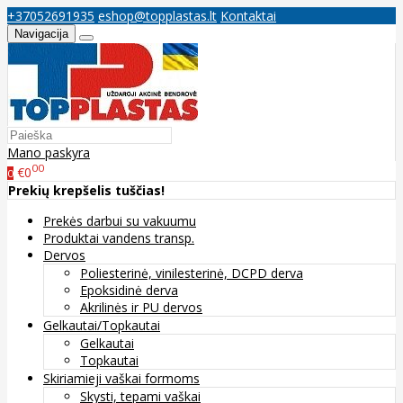
+37052691935
eshop@topplastas.lt
Kontaktai
Navigacija
Mano paskyra
00
€0
0
Prekių krepšelis tuščias!
Prekės darbui su vakuumu
Produktai vandens transp.
Dervos
Poliesterinė, vinilesterinė, DCPD derva
Epoksidinė derva
Akrilinės ir PU dervos
Gelkautai/Topkautai
Gelkautai
Topkautai
Skiriamieji vaškai formoms
Skysti, tepami vaškai